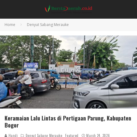
Home
Denyut Sabang Merauke
Keramaian Lalu Lintas di Pertigaan Parung, Kabupaten
Bogor
Handi
Denyut Sabang Merauke
Featured
March 24, 2026