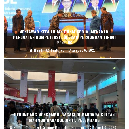
MENJAWAB KEBUTUHAN DUNIA KERJA, MENAKER:
PENGUATAN KOMPETENSI LULUSAN PERGURUAN TINGGI
PENTING
Handi
Featured
August 6, 2026
PENUMPANG MENGAMBIL BAGASI DI BANDARA SULTAN
MAHMUD BADARUDDIN II, PALEMBANG
Handi
Denyut Sabang Merauke
Featured
August 6, 2026