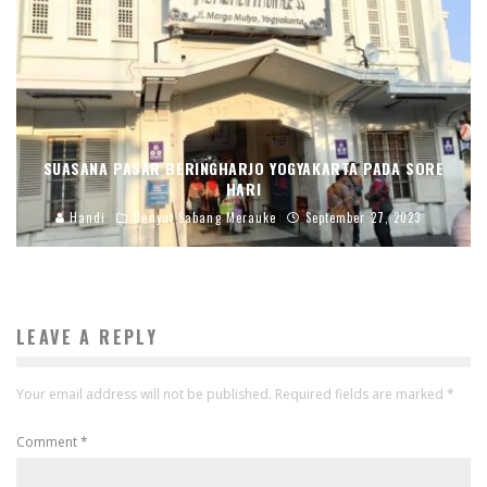
SUASANA PASAR BERINGHARJO YOGYAKARTA PADA SORE
HARI
Handi
Denyut Sabang Merauke
September 27, 2023
LEAVE A REPLY
Your email address will not be published.
Required fields are marked
*
Comment
*