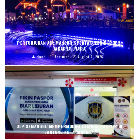
PERTUNJUKAN AIR MANCUR SPEKTAKULER DI PIK 2,
JAKARTA UTARA
Handi
Featured
August 7, 2026
ULP SEMANGGI: MEMPERMUDAH LAYANAN PASPOR DI
JANTUNG KOTA JAKARTA