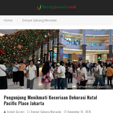
Home
Denyut Sabang Merauke
(Photo: Endah Caratri/BD)
Pengunjung Menikmati Keceriaan Dekorasi Natal
Pacific Place Jakarta
Endah Caratri
Denyut Sabang Merauke
December 16, 2025