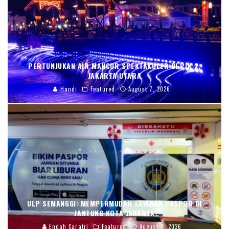
PERTUNJUKAN AIR MANCUR SPEKTAKULER DI PIK 2,
JAKARTA UTARA
Handi
Featured
August 7, 2026
ULP SEMANGGI: MEMPERMUDAH LAYANAN PASPOR DI
JANTUNG KOTA JAKARTA
Endah Caratri
Featured
August 7, 2026