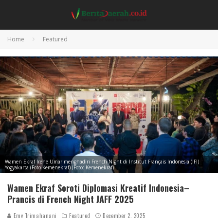
Home
Featured
Wamen Ekraf Irene Umar menghadiri French Night di Institut Français Indonesia (IFI)
Yogyakarta (Foto Kemenekraf) (Foto: Kemenekraf)
Wamen Ekraf Soroti Diplomasi Kreatif Indonesia–
Prancis di French Night JAFF 2025
Emy Trimahanani
Featured
December 2, 2025