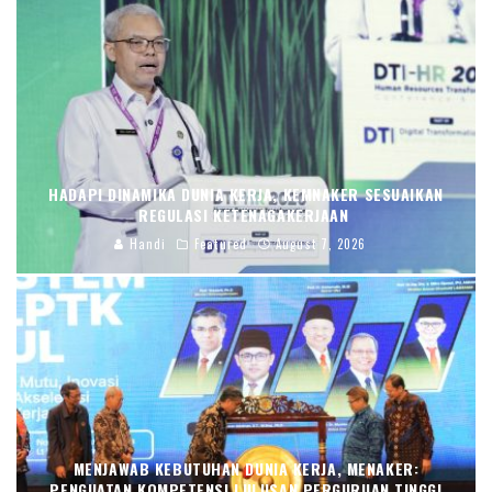
HADAPI DINAMIKA DUNIA KERJA, KEMNAKER SESUAIKAN
REGULASI KETENAGAKERJAAN
Handi
Featured
August 7, 2026
MENJAWAB KEBUTUHAN DUNIA KERJA, MENAKER:
PENGUATAN KOMPETENSI LULUSAN PERGURUAN TINGGI