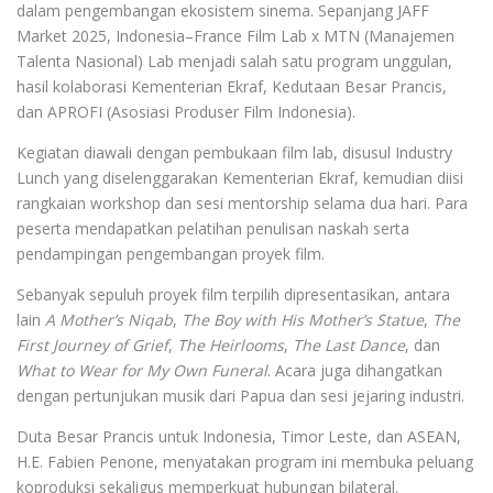
dalam pengembangan ekosistem sinema. Sepanjang JAFF
Market 2025, Indonesia–France Film Lab x MTN (Manajemen
Talenta Nasional) Lab menjadi salah satu program unggulan,
hasil kolaborasi Kementerian Ekraf, Kedutaan Besar Prancis,
dan APROFI (Asosiasi Produser Film Indonesia).
Kegiatan diawali dengan pembukaan film lab, disusul Industry
Lunch yang diselenggarakan Kementerian Ekraf, kemudian diisi
rangkaian workshop dan sesi mentorship selama dua hari. Para
peserta mendapatkan pelatihan penulisan naskah serta
pendampingan pengembangan proyek film.
Sebanyak sepuluh proyek film terpilih dipresentasikan, antara
lain
A Mother’s Niqab
,
The Boy with His Mother’s Statue
,
The
First Journey of Grief
,
The Heirlooms
,
The Last Dance
, dan
What to Wear for My Own Funeral
. Acara juga dihangatkan
dengan pertunjukan musik dari Papua dan sesi jejaring industri.
Duta Besar Prancis untuk Indonesia, Timor Leste, dan ASEAN,
H.E. Fabien Penone, menyatakan program ini membuka peluang
koproduksi sekaligus memperkuat hubungan bilateral.