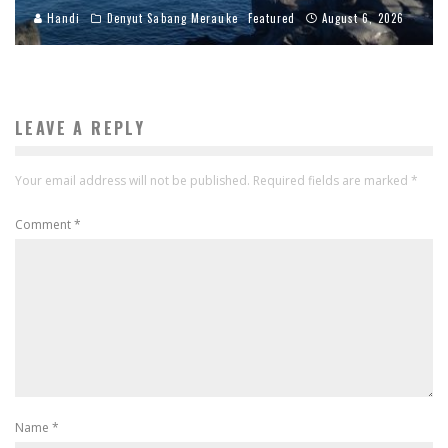
Handi
Denyut Sabang Merauke
Featured
August 6, 2026
LEAVE A REPLY
Your email address will not be published.
Required fields are marked
*
Comment
*
Name
*