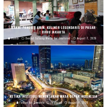
BAKMI PANGSIT AYAM, KULINER LEGENDARIS DI PASAR
BARU JAKARTA
Handi
Denyut Sabang Merauke
Featured
August 7, 2026
KETIKA INSTITUSI MENENTUKAN MASA DEPAN INDONESIA
Fadjar Ari Dewanto
Featured
August 7, 2026