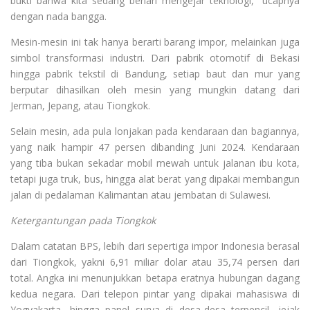
bukti bahwa kita sedang berlari mengejar teknologi,” ucapnya
dengan nada bangga.
Mesin-mesin ini tak hanya berarti barang impor, melainkan juga
simbol transformasi industri. Dari pabrik otomotif di Bekasi
hingga pabrik tekstil di Bandung, setiap baut dan mur yang
berputar dihasilkan oleh mesin yang mungkin datang dari
Jerman, Jepang, atau Tiongkok.
Selain mesin, ada pula lonjakan pada kendaraan dan bagiannya,
yang naik hampir 47 persen dibanding Juni 2024. Kendaraan
yang tiba bukan sekadar mobil mewah untuk jalanan ibu kota,
tetapi juga truk, bus, hingga alat berat yang dipakai membangun
jalan di pedalaman Kalimantan atau jembatan di Sulawesi.
Ketergantungan pada Tiongkok
Dalam catatan BPS, lebih dari sepertiga impor Indonesia berasal
dari Tiongkok, yakni 6,91 miliar dolar atau 35,74 persen dari
total. Angka ini menunjukkan betapa eratnya hubungan dagang
kedua negara. Dari telepon pintar yang dipakai mahasiswa di
Yogyakarta, hingga panel surya di desa-desa terpencil, jejak