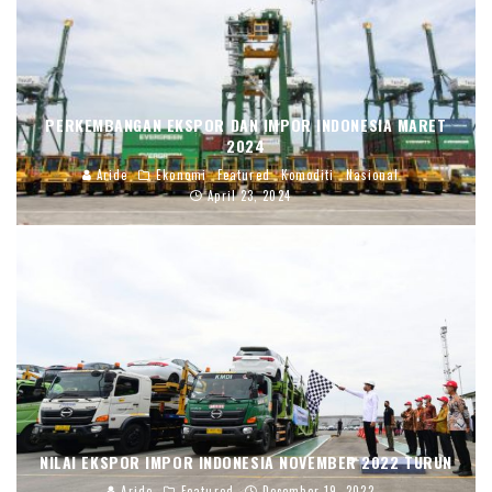
PERKEMBANGAN EKSPOR DAN IMPOR INDONESIA MARET
2024
Aride
Ekonomi
Featured
Komoditi
Nasional
April 23, 2024
NILAI EKSPOR IMPOR INDONESIA NOVEMBER 2022 TURUN
Aride
Featured
December 19, 2022