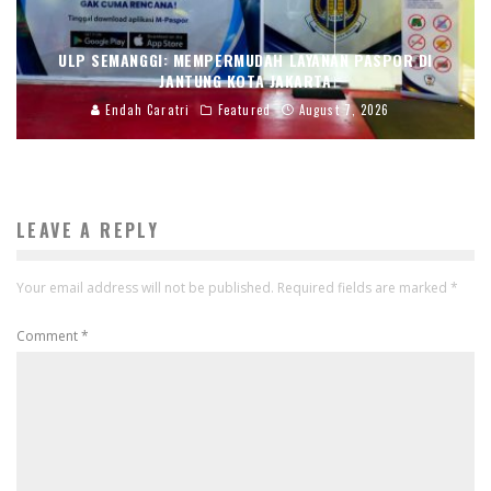
ULP SEMANGGI: MEMPERMUDAH LAYANAN PASPOR DI
JANTUNG KOTA JAKARTA
Endah Caratri
Featured
August 7, 2026
LEAVE A REPLY
Your email address will not be published.
Required fields are marked
*
Comment
*