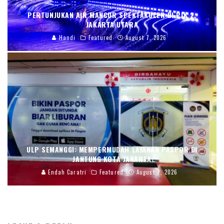
PERTUNJUKAN AIR MANCUR SPEKTAKULER DI PIK 2,
JAKARTA UTARA
Handi
Featured
August 7, 2026
ULP SEMANGGI: MEMPERMUDAH LAYANAN PASPOR DI
JANTUNG KOTA JAKARTA
Endah Caratri
Featured
August 7, 2026