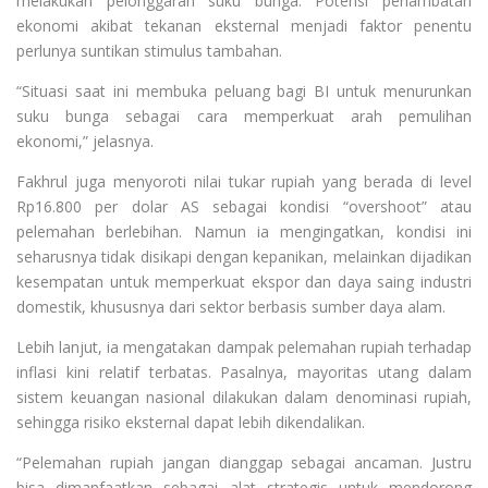
melakukan pelonggaran suku bunga. Potensi perlambatan
ekonomi akibat tekanan eksternal menjadi faktor penentu
perlunya suntikan stimulus tambahan.
“Situasi saat ini membuka peluang bagi BI untuk menurunkan
suku bunga sebagai cara memperkuat arah pemulihan
ekonomi,” jelasnya.
Fakhrul juga menyoroti nilai tukar rupiah yang berada di level
Rp16.800 per dolar AS sebagai kondisi “overshoot” atau
pelemahan berlebihan. Namun ia mengingatkan, kondisi ini
seharusnya tidak disikapi dengan kepanikan, melainkan dijadikan
kesempatan untuk memperkuat ekspor dan daya saing industri
domestik, khususnya dari sektor berbasis sumber daya alam.
Lebih lanjut, ia mengatakan dampak pelemahan rupiah terhadap
inflasi kini relatif terbatas. Pasalnya, mayoritas utang dalam
sistem keuangan nasional dilakukan dalam denominasi rupiah,
sehingga risiko eksternal dapat lebih dikendalikan.
“Pelemahan rupiah jangan dianggap sebagai ancaman. Justru
bisa dimanfaatkan sebagai alat strategis untuk mendorong