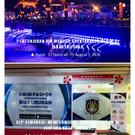
PERTUNJUKAN AIR MANCUR SPEKTAKULER DI PIK 2,
JAKARTA UTARA
Handi
Featured
August 7, 2026
ULP SEMANGGI: MEMPERMUDAH LAYANAN PASPOR DI
JANTUNG KOTA JAKARTA