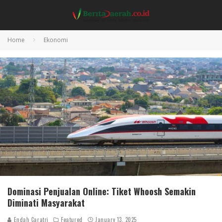
Home
Ekonomi
Dominasi Penjualan Online: Tiket Whoosh Semakin
Diminati Masyarakat
Endah Caratri
Featured
January 13, 2025