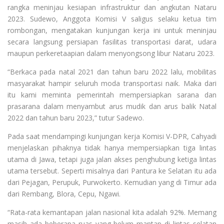
rangka meninjau kesiapan infrastruktur dan angkutan Nataru
2023. Sudewo, Anggota Komisi V saligus selaku ketua tim
rombongan, mengatakan kunjungan kerja ini untuk meninjau
secara langsung persiapan fasilitas transportasi darat, udara
maupun perkeretaapian dalam menyongsong libur Nataru 2023.
“Berkaca pada natal 2021 dan tahun baru 2022 lalu, mobilitas
masyarakat hampir seluruh moda transportasi naik. Maka dari
itu kami meminta pemerintah mempersiapkan sarana dan
prasarana dalam menyambut arus mudik dan arus balik Natal
2022 dan tahun baru 2023,” tutur Sadewo.
Pada saat mendampingi kunjungan kerja Komisi V-DPR, Cahyadi
menjelaskan pihaknya tidak hanya mempersiapkan tiga lintas
utama di Jawa, tetapi juga jalan akses penghubung ketiga lintas
utama tersebut. Seperti misalnya dari Pantura ke Selatan itu ada
dari Pejagan, Perupuk, Purwokerto. Kemudian yang di Timur ada
dari Rembang, Blora, Cepu, Ngawi.
“Rata-rata kemantapan jalan nasional kita adalah 92%. Memang
masih ada beberapa ruas yang belum mantap di lintas selatan