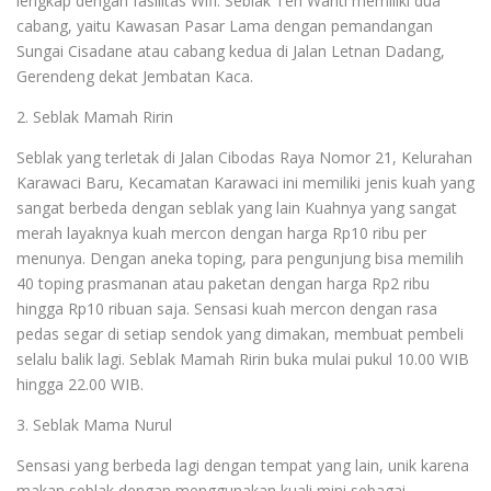
lengkap dengan fasilitas Wifi. Seblak Teh Wanti memiliki dua
cabang, yaitu Kawasan Pasar Lama dengan pemandangan
Sungai Cisadane atau cabang kedua di Jalan Letnan Dadang,
Gerendeng dekat Jembatan Kaca.
2.⁠ ⁠Seblak Mamah Ririn
Seblak yang terletak di Jalan Cibodas Raya Nomor 21, Kelurahan
Karawaci Baru, Kecamatan Karawaci ini memiliki jenis kuah yang
sangat berbeda dengan seblak yang lain Kuahnya yang sangat
merah layaknya kuah mercon dengan harga Rp10 ribu per
menunya. Dengan aneka toping, para pengunjung bisa memilih
40 toping prasmanan atau paketan dengan harga Rp2 ribu
hingga Rp10 ribuan saja. Sensasi kuah mercon dengan rasa
pedas segar di setiap sendok yang dimakan, membuat pembeli
selalu balik lagi. Seblak Mamah Ririn buka mulai pukul 10.00 WIB
hingga 22.00 WIB.
3.⁠ ⁠Seblak Mama Nurul
Sensasi yang berbeda lagi dengan tempat yang lain, unik karena
makan seblak dengan menggunakan kuali mini sebagai