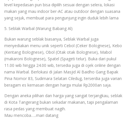
level kepedasan pun bisa dipilih sesuai dengan selera, lokasi
makan yang mau indoor ber-AC atau outdoor dengan suasana
yang sejuk, membuat para pengunjung ingin duduk lebih lama
5.⁠ ⁠Seblak Warbal (Warung Babang Al)
Bukan warung seblak biasanya, Seblak Warbal juga
menyediakan menu unik seperti Cebol (Ceker Bolognese), Kebo
(Kentang Bolognese), Obol (Otak otak Bolognese), Mabol
(makaroni Bolognese), Spatel (Spageti telur). Buka dari pukul
11.00 wib hingga 24.00 wib, tersedia juga di ojek online dengan
nama Warbal. Berlokasi di Jalan Masjid Al Baidho Gang Bapak
Pina Nomor 83, Sudimara Selatan Ciledug, terserdia juga varian
beragam es kemasan dengan harga mulai Rp2000an saja.
Dengan aneka pilihan dan harga yang sangat terjangkau, seblak
di Kota Tangerang bukan sekadar makanan, tapi pengalaman
rasa pedas yang membuat nagih.
Mau mencoba…..mari datang