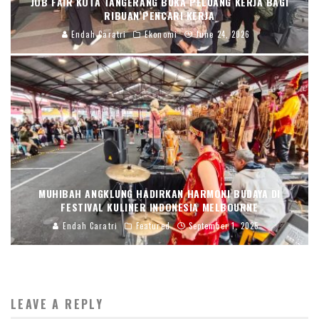
JOB FAIR KOTA TANGERANG BUKA PELUANG KERJA BAGI
RIBUAN PENCARI KERJA
Endah Caratri
Ekonomi
June 24, 2026
MUHIBAH ANGKLUNG HADIRKAN HARMONI BUDAYA DI
FESTIVAL KULINER INDONESIA MELBOURNE
Endah Caratri
Featured
September 1, 2025
LEAVE A REPLY