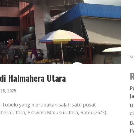
s
R
di Halmahera Utara
P
 26, 2025
J
 Tobelo yang merupakan salah satu pusat
U
era Utara, Provinsi Maluku Utara, Rabu (26/3).
d
B
P