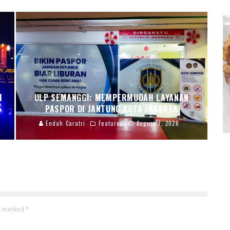
I
ULP SEMANGGI: MEMPERMUDAH LAYANAN
PASPOR DI JANTUNG KOTA JAKARTA
Endah Caratri
Featured
August 7, 2026
re marked
*