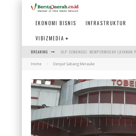
EKONOMI BISNIS
INFRASTRUKTUR
VIBIZMEDIA
ULP SEMANGGI: MEMPERMUDAH LAYANAN P
BREAKING
BAKMI PANGSIT AYAM, KULINER LEGENDAR
Home
Denyut Sabang Merauke
KETIKA INSTITUSI MENENTUKAN MASA DE
PERTUNJUKAN AIR MANCUR SPEKTAKULER 