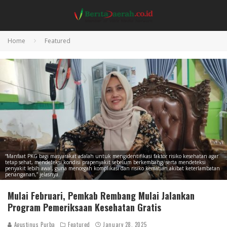
Home
Featured
“Manfaat PKG bagi masyarakat adalah untuk mengidentifikasi faktor risiko kesehatan agar
tetap sehat, mendeteksi kondisi prapenyakit sebelum berkembang, serta mendeteksi
penyakit lebih awal, guna mencegah komplikasi dan risiko kematian akibat keterlambatan
penanganan,” jelasnya.
Mulai Februari, Pemkab Rembang Mulai Jalankan
Program Pemeriksaan Kesehatan Gratis
Agustinus Purba
Featured
January 28, 2025