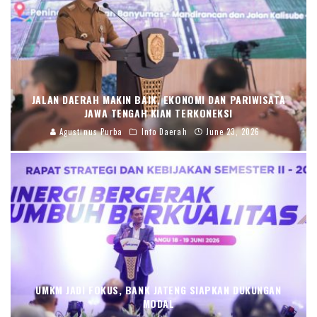
JALAN DAERAH MAKIN BAIK, EKONOMI DAN PARIWISATA
JAWA TENGAH KIAN TERKONEKSI
Agustinus Purba
Info Daerah
June 23, 2026
UMKM JADI FOKUS, BANK JATENG SIAPKAN DUKUNGAN
MODAL