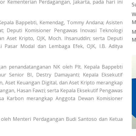
r Kementerian Perdagangan, Jakarta, pada hari ini
S
W
M
Kepala Bappebti, Kemendag, Tommy Andana; Asisten
t; Deputi Komisioner Pengawas Inovasi Teknologi
M
n Aset Kripto, OJK, Moch. Ihsanuddin; serta Deputi
M
i Pasar Modal dan Lembaga Efek, OJK, I.B. Aditya
gan penandatanganan NK oleh Plt. Kepala Bappebti
 Senior BI, Destry Damayanti; Kepala Eksekutif
, Aset Keuangan Digital, dan Aset Kripto merangkap
angan, Hasan Fawzi; serta Kepala Eksekutif Pengawas
ursa Karbon merangkap Anggota Dewan Komisioner
 oleh Menteri Perdagangan Budi Santoso dan Ketua