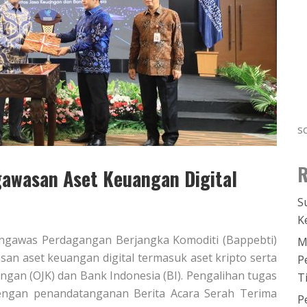
s
R
awasan Aset Keuangan Digital
S
K
ngawas Perdagangan Berjangka Komoditi (Bappebti)
M
n aset keuangan digital termasuk aset kripto serta
P
ngan (OJK) dan Bank Indonesia (BI). Pengalihan tugas
T
engan penandatanganan Berita Acara Serah Terima
P