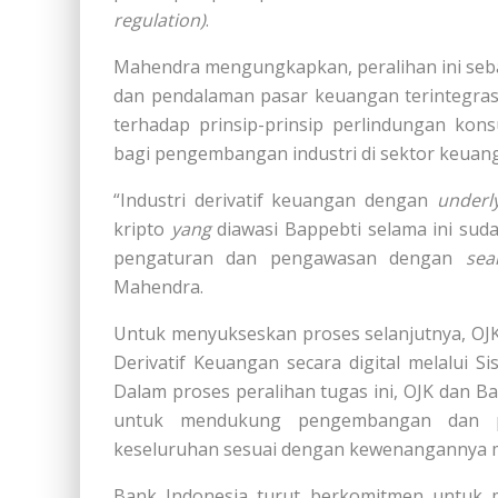
regulation)
.
Mahendra mengungkapkan, peralihan ini seba
dan pendalaman pasar keuangan terintegrasi
terhadap prinsip-prinsip perlindungan kon
bagi pengembangan industri di sektor keuan
“Industri derivatif keuangan dengan
underl
kripto
yang
diawasi Bappebti selama ini sud
pengaturan dan pengawasan dengan
se
Mahendra.
Untuk menyukseskan proses selanjutnya, OJK
Derivatif Keuangan secara digital melalui Si
Dalam proses peralihan tugas ini, OJK dan 
untuk mendukung pengembangan dan pe
keseluruhan sesuai dengan kewenangannya 
Bank Indonesia turut berkomitmen untuk