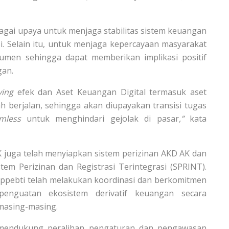
gai upaya untuk menjaga stabilitas sistem keuangan
. Selain itu, untuk menjaga kepercayaan masyarakat
sumen sehingga dapat memberikan implikasi positif
gan.
ying
efek dan Aset Keuangan Digital termasuk aset
ah berjalan, sehingga akan diupayakan transisi tugas
amless
untuk menghindari gejolak di pasar
,”
kata
 juga telah menyiapkan sistem perizinan AKD AK dan
stem Perizinan dan Registrasi Terintegrasi (SPRINT).
Bappebti telah melakukan koordinasi dan berkomitmen
nguatan ekosistem derivatif keuangan secara
masing-masing.
 mendukung peralihan pengaturan dan pengawasan