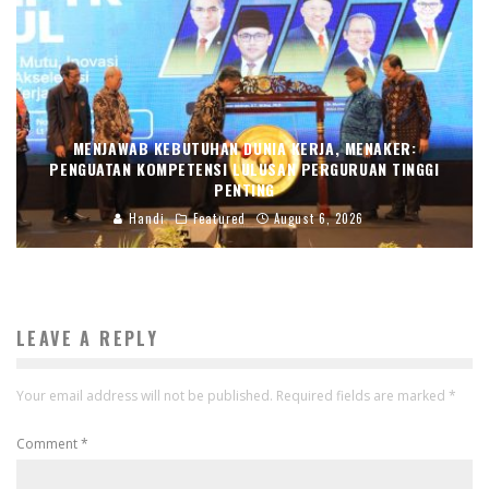
MENJAWAB KEBUTUHAN DUNIA KERJA, MENAKER:
PENGUATAN KOMPETENSI LULUSAN PERGURUAN TINGGI
PENTING
Handi
Featured
August 6, 2026
LEAVE A REPLY
Your email address will not be published.
Required fields are marked
*
Comment
*