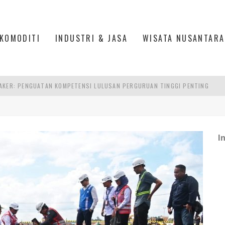
KOMODITI
INDUSTRI & JASA
WISATA NUSANTARA
AKER: PENGUATAN KOMPETENSI LULUSAN PERGURUAN TINGGI PENTING
RA SULTAN MAHMUD BADARUDDIN II, PALEMBANG
S, MANADO
TRI KEHUTANAN INDONESIA
I