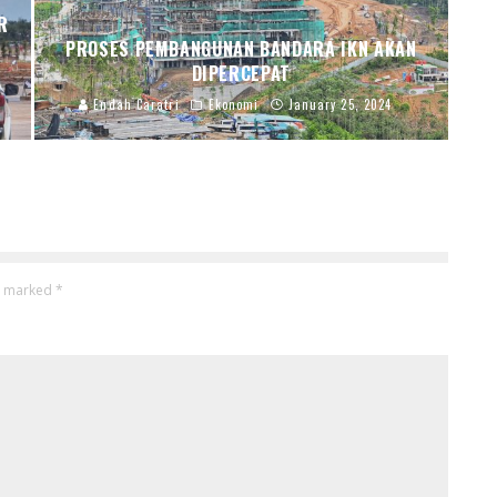
R
PROSES PEMBANGUNAN BANDARA IKN AKAN
DIPERCEPAT
Endah Caratri
Ekonomi
January 25, 2024
re marked
*