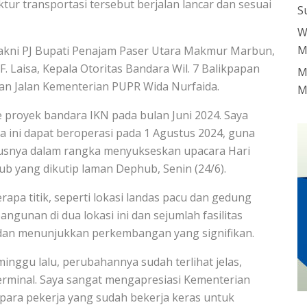
r transportasi tersebut berjalan lancar dan sesuai
S
W
M
kni PJ Bupati Penajam Paser Utara Makmur Marbun,
 Laisa, Kepala Otoritas Bandara Wil. 7 Balikpapan
M
n Jalan Kementerian PUPR Wida Nurfaida.
M
e proyek bandara IKN pada bulan Juni 2024. Saya
 ini dapat beroperasi pada 1 Agustus 2024, guna
susnya dalam rangka menyukseskan upacara Hari
b yang dikutip laman Dephub, Senin (24/6).
a titik, seperti lokasi landas pacu dan gedung
gunan di dua lokasi ini dan sejumlah fasilitas
dan menunjukkan perkembangan yang signifikan.
inggu lalu, perubahannya sudah terlihat jelas,
erminal. Saya sangat mengapresiasi Kementerian
ara pekerja yang sudah bekerja keras untuk