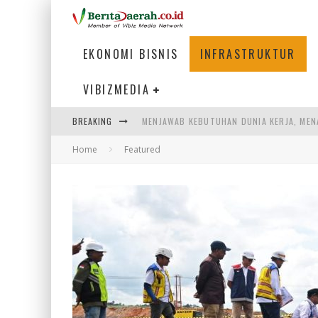
EKONOMI BISNIS
INFRASTRUKTUR
VIBIZMEDIA
MENJAWAB KEBUTUHAN DUNIA KERJA, MEN
BREAKING
PENUMPANG MENGAMBIL BAGASI DI BANDA
Home
Featured
WARGA MEMANCING DI KAWASAN MEGAMA
SUMATERA SEBAGAI MOTOR UTAMA INDUS