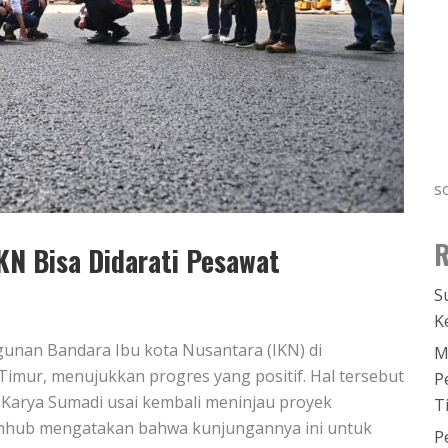
s
R
KN Bisa Didarati Pesawat
S
K
unan Bandara Ibu kota Nusantara (IKN) di
M
imur, menujukkan progres yang positif. Hal tersebut
P
Karya Sumadi usai kembali meninjau proyek
T
enhub mengatakan bahwa kunjungannya ini untuk
P