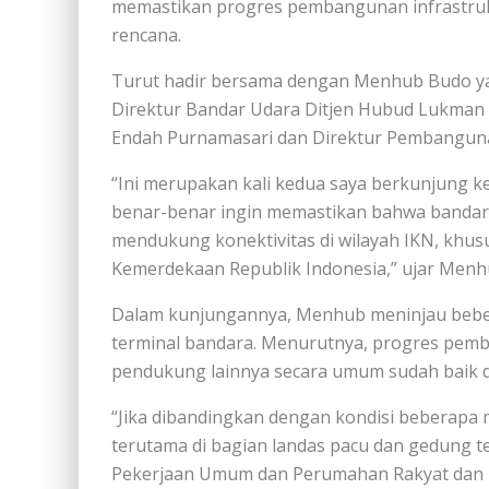
memastikan progres pembangunan infrastruktu
rencana.
Turut hadir bersama dengan Menhub Budo ya
Direktur Bandar Udara Ditjen Hubud Lukman F.
Endah Purnamasari dan Direktur Pembanguna
“Ini merupakan kali kedua saya berkunjung k
benar-benar ingin memastikan bahwa bandara
mendukung konektivitas di wilayah IKN, khu
Kemerdekaan Republik Indonesia,” ujar Menhu
Dalam kunjungannya, Menhub meninjau beberap
terminal bandara. Menurutnya, progres pemban
pendukung lainnya secara umum sudah baik 
“Jika dibandingkan dengan kondisi beberapa m
terutama di bagian landas pacu dan gedung t
Pekerjaan Umum dan Perumahan Rakyat dan p