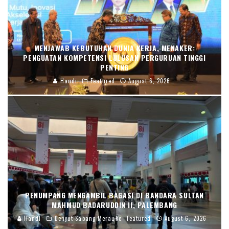
MENJAWAB KEBUTUHAN DUNIA KERJA, MENAKER:
PENGUATAN KOMPETENSI LULUSAN PERGURUAN TINGGI
PENTING
Handi
Featured
August 6, 2026
PENUMPANG MENGAMBIL BAGASI DI BANDARA SULTAN
MAHMUD BADARUDDIN II, PALEMBANG
Handi
Denyut Sabang Merauke
Featured
August 6, 2026