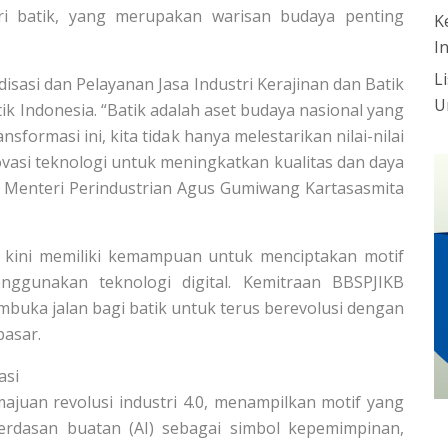
stri batik, yang merupakan warisan budaya penting
K
I
L
disasi dan Pelayanan Jasa Industri Kerajinan dan Batik
U
k Indonesia. “Batik adalah aset budaya nasional yang
ansformasi ini, kita tidak hanya melestarikan nilai-nilai
ovasi teknologi untuk meningkatkan kualitas dan daya
ap Menteri Perindustrian Agus Gumiwang Kartasasmita
ik kini memiliki kemampuan untuk menciptakan motif
ggunakan teknologi digital. Kemitraan BBSPJIKB
buka jalan bagi batik untuk terus berevolusi dengan
pasar.
asi
majuan revolusi industri 4.0, menampilkan motif yang
erdasan buatan (AI) sebagai simbol kepemimpinan,