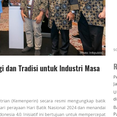
s
(Photo: Infopublik)
R
gi dan Tradisi untuk Industri Masa
P
J
U
d
ustrian (Kemenperin) secara resmi mengungkap batik
B
dari perayaan Hari Batik Nasional 2024 dan menandai
P
esia 4.0. Inisiatif ini bertujuan untuk mempercepat