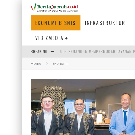
EKONOMI BISNIS
INFRASTRUKTUR
VIBIZMEDIA
ULP SEMANGGI: MEMPERMUDAH LAYANAN P
BREAKING
BAKMI PANGSIT AYAM, KULINER LEGENDAR
Home
Ekonomi
KETIKA INSTITUSI MENENTUKAN MASA DE
PERTUNJUKAN AIR MANCUR SPEKTAKULER 