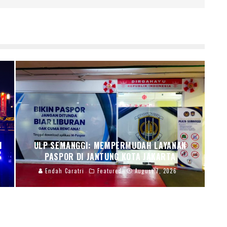
I
ULP SEMANGGI: MEMPERMUDAH LAYANAN
PASPOR DI JANTUNG KOTA JAKARTA
Endah Caratri
Featured
August 7, 2026