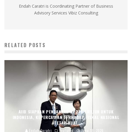
Endah Caratri is Coordinating Partner of Business
Advisory Services Vibiz Consulting
RELATED POSTS
AIIB SIAPKAN PENDANAAN RP275 TRILIUN UNTUK
INDONESIA, KEPERCAYAAN TERHADAP FISKAL NASIONAL
TETAP KUAT
Endah Caratri
Featured
June 18, 2026