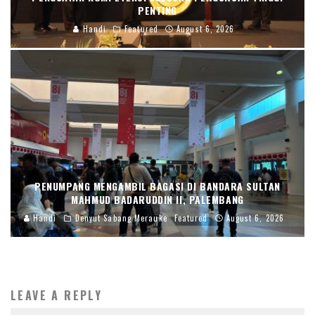
PENTING
Handi
Featured
August 6, 2026
PENUMPANG MENGAMBIL BAGASI DI BANDARA SULTAN
MAHMUD BADARUDDIN II, PALEMBANG
Handi
Denyut Sabang Merauke
Featured
August 6, 2026
LEAVE A REPLY