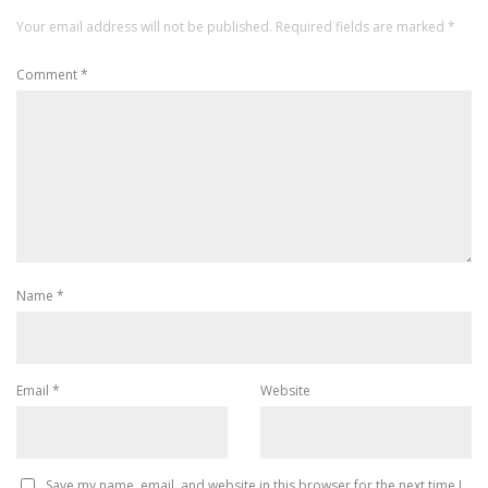
Your email address will not be published.
Required fields are marked
*
Comment
*
Name
*
Email
*
Website
Save my name, email, and website in this browser for the next time I