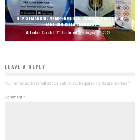
ULP SEMANGGI: MEMPERMUDAH LAYANAN PASPOR DI
JANTUNG KOTA JAKARTA
Endah Caratri
Featured
August 7, 2026
LEAVE A REPLY
Your email address will not be published.
Required fields are marked
*
Comment
*