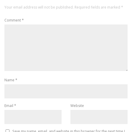
Your email address will not be published.
Required fields are marked
*
Comment
*
Name
*
Email
*
Website
Save my name, email, and website in this browser for the next time I