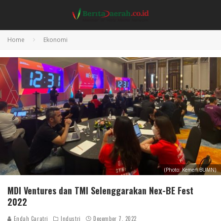
Home
Ekonomi
(Photo: Kemen BUMN)
MDI Ventures dan TMI Selenggarakan Nex-BE Fest
2022
Endah Caratri
Industri
December 7, 2022