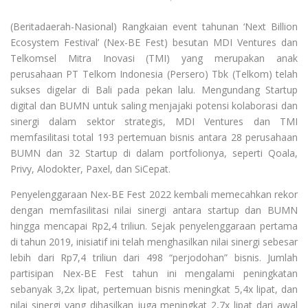
(Beritadaerah-Nasional) Rangkaian event tahunan ‘Next Billion
Ecosystem Festival’ (Nex-BE Fest) besutan MDI Ventures dan
Telkomsel Mitra Inovasi (TMI) yang merupakan anak
perusahaan PT Telkom Indonesia (Persero) Tbk (Telkom) telah
sukses digelar di Bali pada pekan lalu. Mengundang Startup
digital dan BUMN untuk saling menjajaki potensi kolaborasi dan
sinergi dalam sektor strategis, MDI Ventures dan TMI
memfasilitasi total 193 pertemuan bisnis antara 28 perusahaan
BUMN dan 32 Startup di dalam portfolionya, seperti Qoala,
Privy, Alodokter, Paxel, dan SiCepat.
Penyelenggaraan Nex-BE Fest 2022 kembali memecahkan rekor
dengan memfasilitasi nilai sinergi antara startup dan BUMN
hingga mencapai Rp2,4 triliun. Sejak penyelenggaraan pertama
di tahun 2019, inisiatif ini telah menghasilkan nilai sinergi sebesar
lebih dari Rp7,4 triliun dari 498 “perjodohan” bisnis. Jumlah
partisipan Nex-BE Fest tahun ini mengalami peningkatan
sebanyak 3,2x lipat, pertemuan bisnis meningkat 5,4x lipat, dan
nilai sinergi yang dihasilkan juga meningkat 2,7x lipat dari awal