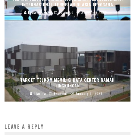
INTERNASIONAL TERBESAR DI ASIA TENGGARA
Endah Caratri
Featured
August 29, 2024
TARGET TELKOM MEMILIKI DATA CENTER RAMAH
LINGKUNGAN
Tiarma
Ekonomi
January 6, 2023
LEAVE A REPLY