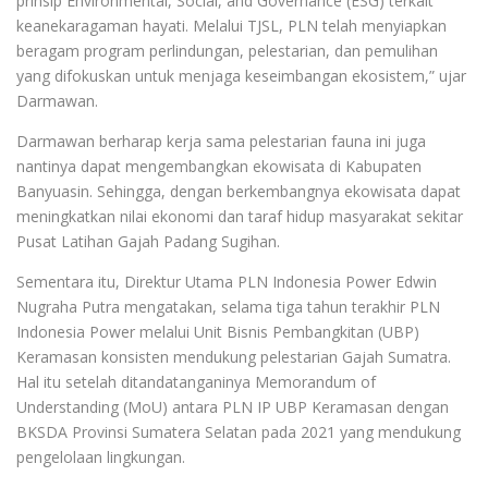
prinsip Environmental, Social, and Governance (ESG) terkait
keanekaragaman hayati. Melalui TJSL, PLN telah menyiapkan
beragam program perlindungan, pelestarian, dan pemulihan
yang difokuskan untuk menjaga keseimbangan ekosistem,” ujar
Darmawan.
Darmawan berharap kerja sama pelestarian fauna ini juga
nantinya dapat mengembangkan ekowisata di Kabupaten
Banyuasin. Sehingga, dengan berkembangnya ekowisata dapat
meningkatkan nilai ekonomi dan taraf hidup masyarakat sekitar
Pusat Latihan Gajah Padang Sugihan.
Sementara itu, Direktur Utama PLN Indonesia Power Edwin
Nugraha Putra mengatakan, selama tiga tahun terakhir PLN
Indonesia Power melalui Unit Bisnis Pembangkitan (UBP)
Keramasan konsisten mendukung pelestarian Gajah Sumatra.
Hal itu setelah ditandatanganinya Memorandum of
Understanding (MoU) antara PLN IP UBP Keramasan dengan
BKSDA Provinsi Sumatera Selatan pada 2021 yang mendukung
pengelolaan lingkungan.