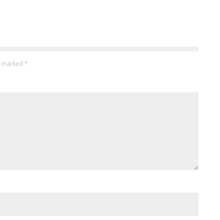
re marked
*