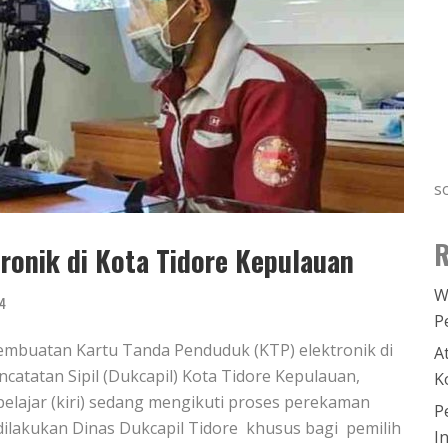
s
R
onik di Kota Tidore Kepulauan
W
4
P
embuatan Kartu Tanda Penduduk (KTP) elektronik di
A
atatan Sipil (Dukcapil) Kota Tidore Kepulauan,
K
pelajar (kiri) sedang mengikuti proses perekaman
P
dilakukan Dinas Dukcapil Tidore khusus bagi pemilih
I