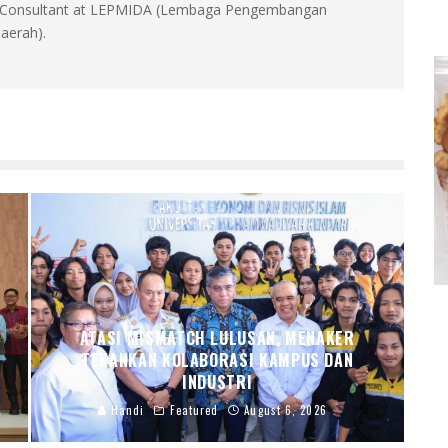
id, Consultant at LEPMIDA (Lembaga Pengembangan
aerah).
ATASI MISMATCH LULUSAN, MENAKER
TEKANKAN KOLABORASI KAMPUS DAN
INDUSTRI
Handi
Featured
August 6, 2026