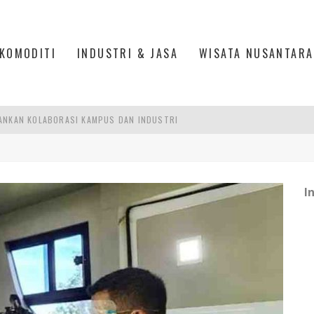
KOMODITI
INDUSTRI & JASA
WISATA NUSANTARA
ANKAN KOLABORASI KAMPUS DAN INDUSTRI
DUSTRIALISASI, MANUFAKTUR TUMBUH LAMPAUI EKONOMI NASIONAL
ERCAYAAN, SEMANGAT, DAN HARAPAN BESAR
I
 MODERN PERKUAT SPORT TOURISM BATAM