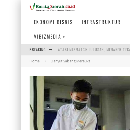
EKONOMI BISNIS
INFRASTRUKTUR
VIBIZMEDIA
BREAKING
ATASI MISMATCH LULUSAN, MENAKER TEK
Home
Denyut Sabang Merauke
PEMERINTAH DAERAH PERLU PERCEPAT IN
LOGO BARU BANK BANTEN CERMINKAN KEP
WAGUB NYANYANG: FASILITAS OLAHRAGA