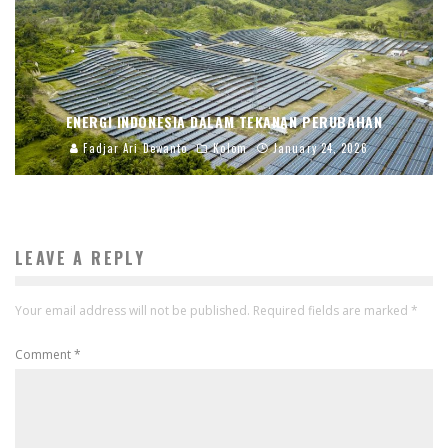
ENERGI INDONESIA DALAM TEKANAN PERUBAHAN
Fadjar Ari Dewanto
Kolom
January 24, 2026
LEAVE A REPLY
Your email address will not be published.
Required fields are marked
*
Comment
*