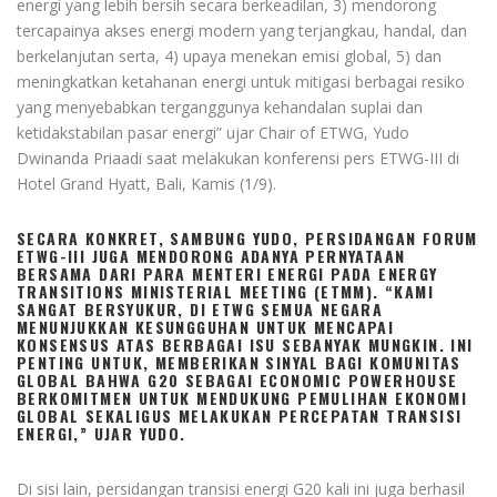
energi yang lebih bersih secara berkeadilan, 3) mendorong
tercapainya akses energi modern yang terjangkau, handal, dan
berkelanjutan serta, 4) upaya menekan emisi global, 5) dan
meningkatkan ketahanan energi untuk mitigasi berbagai resiko
yang menyebabkan terganggunya kehandalan suplai dan
ketidakstabilan pasar energi” ujar Chair of ETWG, Yudo
Dwinanda Priaadi saat melakukan konferensi pers ETWG-III di
Hotel Grand Hyatt, Bali, Kamis (1/9).
SECARA KONKRET, SAMBUNG YUDO, PERSIDANGAN FORUM
ETWG-III JUGA MENDORONG ADANYA PERNYATAAN
BERSAMA DARI PARA MENTERI ENERGI PADA ENERGY
TRANSITIONS MINISTERIAL MEETING (ETMM). “KAMI
SANGAT BERSYUKUR, DI ETWG SEMUA NEGARA
MENUNJUKKAN KESUNGGUHAN UNTUK MENCAPAI
KONSENSUS ATAS BERBAGAI ISU SEBANYAK MUNGKIN. INI
PENTING UNTUK, MEMBERIKAN SINYAL BAGI KOMUNITAS
GLOBAL BAHWA G20 SEBAGAI ECONOMIC POWERHOUSE
BERKOMITMEN UNTUK MENDUKUNG PEMULIHAN EKONOMI
GLOBAL SEKALIGUS MELAKUKAN PERCEPATAN TRANSISI
ENERGI,” UJAR YUDO.
Di sisi lain, persidangan transisi energi G20 kali ini juga berhasil