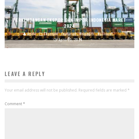
PERKEMBANGAN EKSPOR DAN IMPOR INDONESIA MARET
2024
Aride
Ekonomi
Featured
Komoditi
Nasional
April 23, 2024
LEAVE A REPLY
Your email address will not be published.
Required fields are marked
*
Comment
*