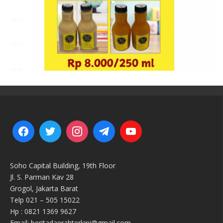
Soho Capital Building, 19th Floor
Jl. S. Parman Kav 28
Grogol, Jakarta Barat
Telp 021 – 505 15022
Hp : 0821 1369 9627
Email: beritadaerahterkini@gmail.com