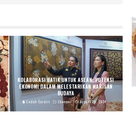
KOLABORASI BATIK UNTUK ASEAN: POTENSI
EKONOMI DALAM MELESTARIKAN WARISAN
BUDAYA
Endah Caratri
Ekonomi
August 28, 2024