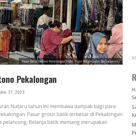
s
Pasar Batik Setono Pekalongan (Foto: Pujo/ Kontributor Beritadaerah)
R
etono Pekalongan
H
ber 27, 2023
S
buran Nataru tahun ini membawa dampak bagi para
S
Pekalongan. Pasar grosir batik terbesar di Pekalongan
K
ra pelancong. Belanja batik memang merupakan
M
P