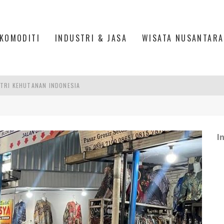
KOMODITI
INDUSTRI & JASA
WISATA NUSANTARA
TRI KEHUTANAN INDONESIA
AKER: PENGUATAN KOMPETENSI LULUSAN PERGURUAN TINGGI PENTING
RA SULTAN MAHMUD BADARUDDIN II, PALEMBANG
I
R SESUAIKAN REGULASI KETENAGAKERJAAN