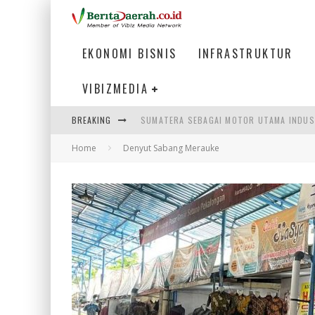
EKONOMI BISNIS
INFRASTRUKTUR
VIBIZMEDIA
SUMATERA SEBAGAI MOTOR UTAMA INDUS
BREAKING
MENJAWAB KEBUTUHAN DUNIA KERJA, MEN
Home
Denyut Sabang Merauke
PENUMPANG MENGAMBIL BAGASI DI BANDA
HADAPI DINAMIKA DUNIA KERJA, KEMNAKE