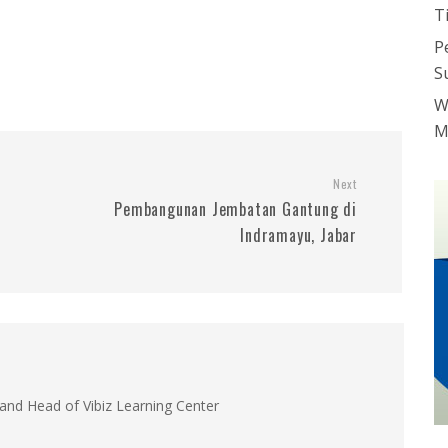
T
P
S
W
M
Next
Pembangunan Jembatan Gantung di
Indramayu, Jabar
and Head of Vibiz Learning Center