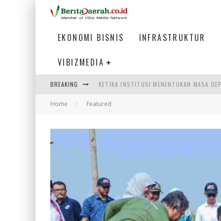
EKONOMI BISNIS
INFRASTRUKTUR
VIBIZMEDIA
BREAKING
KETIKA INSTITUSI MENENTUKAN MASA DE
Home
Featured
PERTUNJUKAN AIR MANCUR SPEKTAKULER 
ULP SEMANGGI: MEMPERMUDAH LAYANAN P
BAKMI PANGSIT AYAM, KULINER LEGENDAR