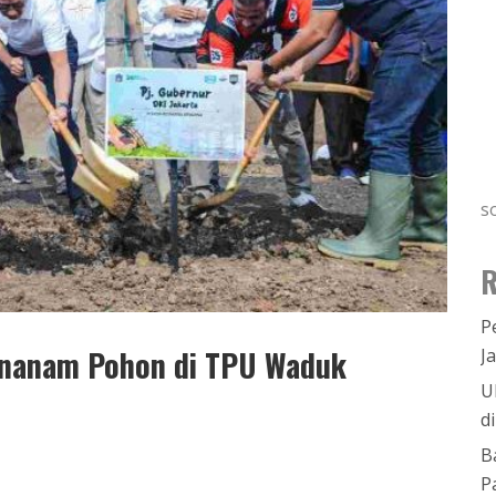
s
R
P
enanam Pohon di TPU Waduk
J
U
d
B
P