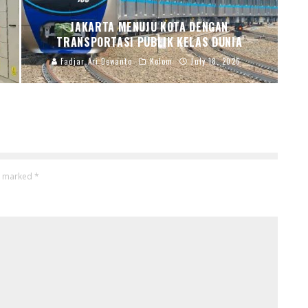
JAKARTA MENUJU KOTA DENGAN
TRANSPORTASI PUBLIK KELAS DUNIA
Fadjar Ari Dewanto
Kolom
July 18, 2026
re marked
*