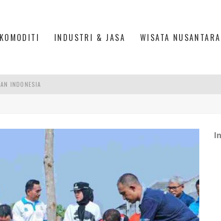
KOMODITI
INDUSTRI & JASA
WISATA NUSANTARA
PAN INDONESIA
DI PIK 2, JAKARTA UTARA
ASPOR DI JANTUNG KOTA JAKARTA
I
IS DI PASAR BARU JAKARTA