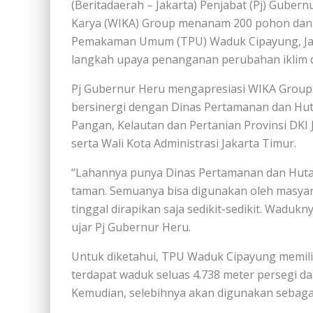
(Beritadaerah – Jakarta) Penjabat (Pj) Guber
Karya (WIKA) Group menanam 200 pohon dan 
Pemakaman Umum (TPU) Waduk Cipayung, Jakar
langkah upaya penanganan perubahan iklim da
Pj Gubernur Heru mengapresiasi WIKA Group y
bersinergi dengan Dinas Pertamanan dan Huta
Pangan, Kelautan dan Pertanian Provinsi DKI J
serta Wali Kota Administrasi Jakarta Timur.
“Lahannya punya Dinas Pertamanan dan Hutan 
taman. Semuanya bisa digunakan oleh masyar
tinggal dirapikan saja sedikit-sedikit. Waduk
ujar Pj Gubernur Heru.
Untuk diketahui, TPU Waduk Cipayung memiliki 
terdapat waduk seluas 4.738 meter persegi dan
Kemudian, selebihnya akan digunakan sebaga