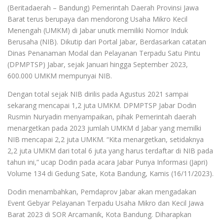
(Beritadaerah – Bandung) Pemerintah Daerah Provinsi Jawa
Barat terus berupaya dan mendorong Usaha Mikro Kecil
Menengah (UMKM) di Jabar unutk memiliki Nomor Induk
Berusaha (NIB). Dikutip dari Portal Jabar, Berdasarkan catatan
Dinas Penanaman Modal dan Pelayanan Terpadu Satu Pintu
(DPMPTSP) Jabar, sejak Januari hingga September 2023,
600.000 UMKM mempunyai NIB.
Dengan total sejak NIB dirilis pada Agustus 2021 sampai
sekarang mencapai 1,2 juta UMKM. DPMPTSP Jabar Dodin
Rusmin Nuryadin menyampaikan, pihak Pemerintah daerah
menargetkan pada 2023 jumlah UMKM d Jabar yang memilki
NIB mencapai 2,2 juta UMKM. “Kita menargetkan, setidaknya
2,2 juta UMKM dari total 6 juta yang harus terdaftar di NIB pada
tahun ini,” ucap Dodin pada acara Jabar Punya Informasi (Japri)
Volume 134 di Gedung Sate, Kota Bandung, Kamis (16/11/2023).
Dodin menambahkan, Pemdaprov Jabar akan mengadakan
Event Gebyar Pelayanan Terpadu Usaha Mikro dan Kecil Jawa
Barat 2023 di SOR Arcamanik, Kota Bandung. Diharapkan