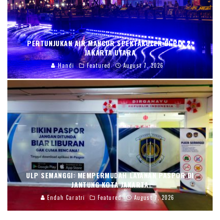
PERTUNJUKAN AIR MANCUR SPEKTAKULER DI PIK 2,
JAKARTA UTARA
Handi
Featured
August 7, 2026
ULP SEMANGGI: MEMPERMUDAH LAYANAN PASPOR DI
JANTUNG KOTA JAKARTA
Endah Caratri
Featured
August 7, 2026