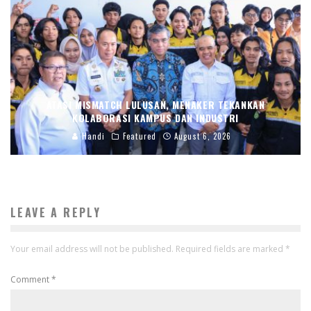
ATASI MISMATCH LULUSAN, MENAKER TEKANKAN
KOLABORASI KAMPUS DAN INDUSTRI
Handi
Featured
August 6, 2026
LEAVE A REPLY
Your email address will not be published.
Required fields are marked
*
Comment
*