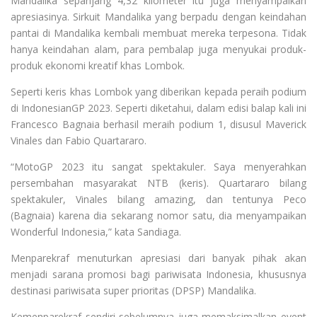
Mandalika sepanjang 4,32 kilometer itu juga menyampaikan
apresiasinya. Sirkuit Mandalika yang berpadu dengan keindahan
pantai di Mandalika kembali membuat mereka terpesona. Tidak
hanya keindahan alam, para pembalap juga menyukai produk-
produk ekonomi kreatif khas Lombok.
Seperti keris khas Lombok yang diberikan kepada peraih podium
di IndonesianGP 2023. Seperti diketahui, dalam edisi balap kali ini
Francesco Bagnaia berhasil meraih podium 1, disusul Maverick
Vinales dan Fabio Quartararo.
“MotoGP 2023 itu sangat spektakuler. Saya menyerahkan
persembahan masyarakat NTB (keris). Quartararo bilang
spektakuler, Vinales bilang amazing, dan tentunya Peco
(Bagnaia) karena dia sekarang nomor satu, dia menyampaikan
Wonderful Indonesia,” kata Sandiaga.
Menparekraf menuturkan apresiasi dari banyak pihak akan
menjadi sarana promosi bagi pariwisata Indonesia, khususnya
destinasi pariwisata super prioritas (DPSP) Mandalika.
Kemenparekraf sendiri sebelumnya juga memaksimalkan event