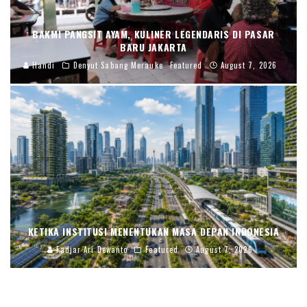
BAKMI PANGSIT AYAM, KULINER LEGENDARIS DI PASAR
BARU JAKARTA
Handi
Denyut Sabang Merauke
Featured
August 7, 2026
KETIKA INSTITUSI MENENTUKAN MASA DEPAN INDONESIA
Fadjar Ari Dewanto
Featured
August 7, 2026