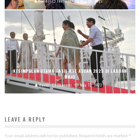
Handi
Featured
May 22, 2023
KESIMPULAN UTAMA HASIL KTT ASEAN 2023 DI LABUAN
BAJO
Handi
Ekonomi
May 13, 2023
LEAVE A REPLY
Your email address will not be published.
Required fields are marked
*