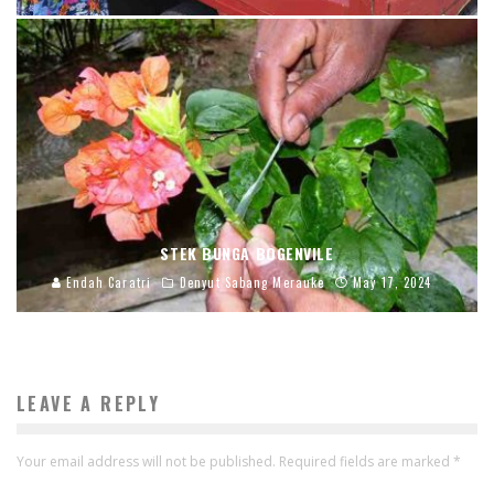
STEK BUNGA BOGENVILE
Endah Caratri
Denyut Sabang Merauke
May 17, 2024
LEAVE A REPLY
Your email address will not be published.
Required fields are marked
*