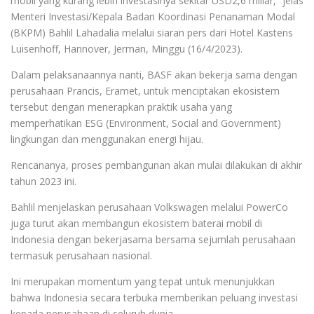
mobil yang kurang lebih investasinya sekitar USD2,6 miliar,” jelas
Menteri Investasi/Kepala Badan Koordinasi Penanaman Modal
(BKPM) Bahlil Lahadalia melalui siaran pers dari Hotel Kastens
Luisenhoff, Hannover, Jerman, Minggu (16/4/2023).
Dalam pelaksanaannya nanti, BASF akan bekerja sama dengan
perusahaan Prancis, Eramet, untuk menciptakan ekosistem
tersebut dengan menerapkan praktik usaha yang
memperhatikan ESG (Environment, Social and Government)
lingkungan dan menggunakan energi hijau.
Rencananya, proses pembangunan akan mulai dilakukan di akhir
tahun 2023 ini.
Bahlil menjelaskan perusahaan Volkswagen melalui PowerCo
juga turut akan membangun ekosistem baterai mobil di
Indonesia dengan bekerjasama bersama sejumlah perusahaan
termasuk perusahaan nasional.
Ini merupakan momentum yang tepat untuk menunjukkan
bahwa Indonesia secara terbuka memberikan peluang investasi
kepada perusahaan di seluruh dunia.