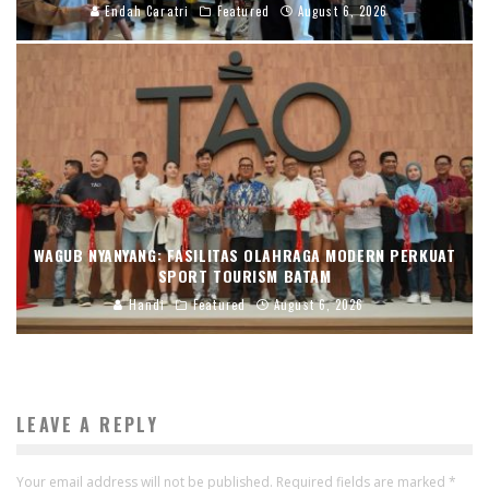
Endah Caratri
Featured
August 6, 2026
WAGUB NYANYANG: FASILITAS OLAHRAGA MODERN PERKUAT
SPORT TOURISM BATAM
Handi
Featured
August 6, 2026
LEAVE A REPLY
Your email address will not be published.
Required fields are marked
*