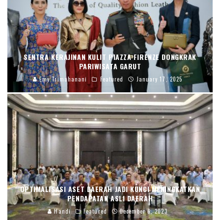
SENTRA KERAJINAN KULIT PIAZZA FIRENZE DONGKRAK
PARIWISATA GARUT
Emy Trimahanani
Featured
January 17, 2025
OPTIMALISASI ASET DAERAH JADI KUNCI MENINGKATKAN
PENDAPATAN ASLI DAERAH
Handi
Featured
December 6, 2023