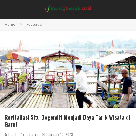
Home
Featured
Revitaliasi Situ Begendit Menjadi Daya Tarik Wisata di
Garut
Handi
Featured
February 13, 2023