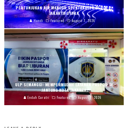
PERTUNJUKAN AIR MANCUR SPEKTAKULER DI PIK 2,
JAKARTA UTARA
Handi
Featured
August 7, 2026
ULP SEMANGGI: MEMPERMUDAH LAYANAN PASPOR DI
JANTUNG KOTA JAKARTA
Endah Caratri
Featured
August 7, 2026