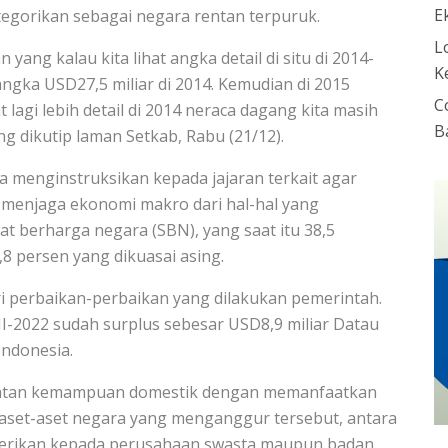
E
ategorikan sebagai negara rentan terpuruk.
L
 yang kalau kita lihat angka detail di situ di 2014-
K
i angka USD27,5 miliar di 2014. Kemudian di 2015
C
t lagi lebih detail di 2014 neraca dagang kita masih
B
ang dikutip laman Setkab, Rabu (21/12).
nya menginstruksikan kepada jajaran terkait agar
 menjaga ekonomi makro dari hal-hal yang
 berharga negara (SBN), yang saat itu 38,5
,8 persen yang dikuasai asing.
i perbaikan-perbaikan yang dilakukan pemerintah.
III-2022 sudah surplus sebesar USD8,9 miliar Datau
Indonesia.
gkatan kemampuan domestik dengan memanfaatkan
 aset-aset negara yang menganggur tersebut, antara
diberikan kepada perusahaan swasta maupun badan