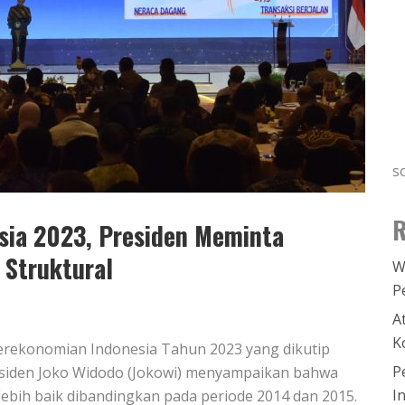
s
R
sia 2023, Presiden Meminta
 Struktural
W
P
A
K
 Perekonomian Indonesia Tahun 2023 yang dikutip
P
residen Joko Widodo (Jokowi) menyampaikan bahwa
I
ebih baik dibandingkan pada periode 2014 dan 2015.