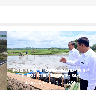
PRESIDEN JOKOWI BERIKAN BANTUAN POMPA
L
DI DESA JALING, KABUPATEN BONE
Handi
Ekonomi
July 4, 2024