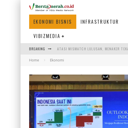
EKONOMI BISNIS
INFRASTRUKTUR
VIBIZMEDIA
ATASI MISMATCH LULUSAN, MENAKER TEK
BREAKING
PEMERINTAH DAERAH PERLU PERCEPAT IN
Home
Ekonomi
LOGO BARU BANK BANTEN CERMINKAN KEP
WAGUB NYANYANG: FASILITAS OLAHRAGA