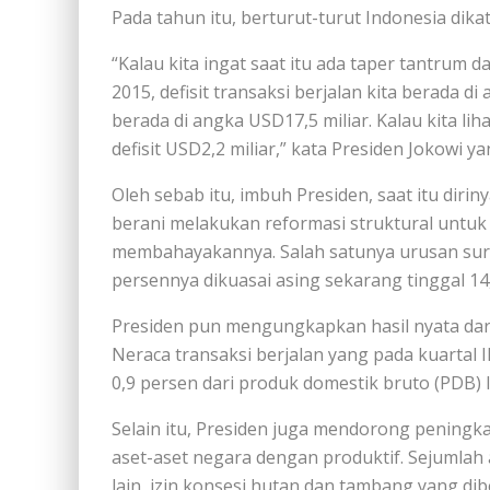
Pada tahun itu, berturut-turut Indonesia dik
“Kalau kita ingat saat itu ada taper tantrum dan
2015, defisit transaksi berjalan kita berada d
berada di angka USD17,5 miliar. Kalau kita liha
defisit USD2,2 miliar,” kata Presiden Jokowi y
Oleh sebab itu, imbuh Presiden, saat itu diri
berani melakukan reformasi struktural untuk
membahayakannya. Salah satunya urusan surat
persennya dikuasai asing sekarang tinggal 14
Presiden pun mengungkapkan hasil nyata dar
Neraca transaksi berjalan yang pada kuartal 
0,9 persen dari produk domestik bruto (PDB) 
Selain itu, Presiden juga mendorong penin
aset-aset negara dengan produktif. Sejumlah
lain, izin konsesi hutan dan tambang yang 