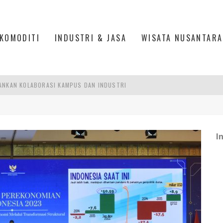
KOMODITI
INDUSTRI & JASA
WISATA NUSANTARA
ANKAN KOLABORASI KAMPUS DAN INDUSTRI
DUSTRIALISASI, MANUFAKTUR TUMBUH LAMPAUI EKONOMI NASIONAL
ERCAYAAN, SEMANGAT, DAN HARAPAN BESAR
 MODERN PERKUAT SPORT TOURISM BATAM
I