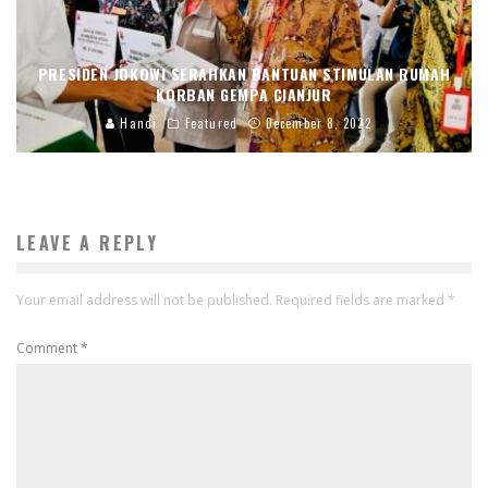
PRESIDEN JOKOWI SERAHKAN BANTUAN STIMULAN RUMAH
KORBAN GEMPA CIANJUR
Handi
Featured
December 8, 2022
LEAVE A REPLY
Your email address will not be published.
Required fields are marked
*
Comment
*