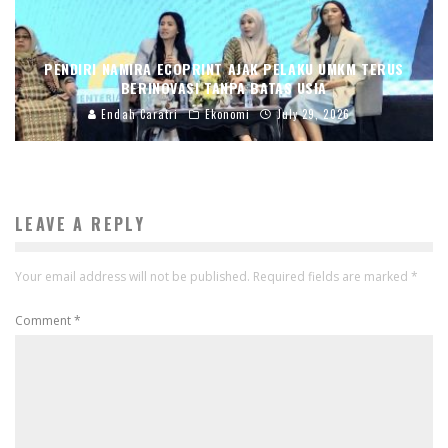
PENDIRI NAMIRA ECOPRINT AJAK PELAKU UMKM TERUS
BERINOVASI TANPA BATAS USIA
Endah Caratri
Ekonomi
July 29, 2026
LEAVE A REPLY
Your email address will not be published.
Required fields are marked
*
Comment
*