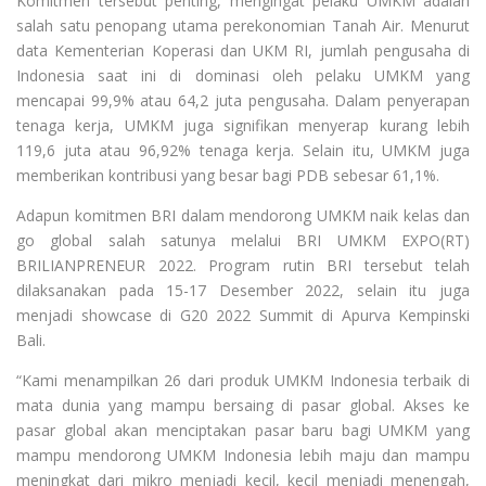
Komitmen tersebut penting, mengingat pelaku UMKM adalah
salah satu penopang utama perekonomian Tanah Air. Menurut
data Kementerian Koperasi dan UKM RI, jumlah pengusaha di
Indonesia saat ini di dominasi oleh pelaku UMKM yang
mencapai 99,9% atau 64,2 juta pengusaha. Dalam penyerapan
tenaga kerja, UMKM juga signifikan menyerap kurang lebih
119,6 juta atau 96,92% tenaga kerja. Selain itu, UMKM juga
memberikan kontribusi yang besar bagi PDB sebesar 61,1%.
Adapun komitmen BRI dalam mendorong UMKM naik kelas dan
go global salah satunya melalui BRI UMKM EXPO(RT)
BRILIANPRENEUR 2022. Program rutin BRI tersebut telah
dilaksanakan pada 15-17 Desember 2022, selain itu juga
menjadi showcase di G20 2022 Summit di Apurva Kempinski
Bali.
“Kami menampilkan 26 dari produk UMKM Indonesia terbaik di
mata dunia yang mampu bersaing di pasar global. Akses ke
pasar global akan menciptakan pasar baru bagi UMKM yang
mampu mendorong UMKM Indonesia lebih maju dan mampu
meningkat dari mikro menjadi kecil, kecil menjadi menengah,