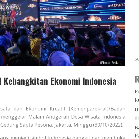
s
(Photo: Setkab)
R
l Kebangkitan Ekonomi Indonesia
P
J
wisata dan Ekonomi Kreatif (Kemenparekraf)/Badan
U
f) menggelar Malam Anugerah Desa Wisata Indonesia
d
 Gedung Sapta Pesona, Jakarta, Minggu (30/10/2022).
B
P
 yang menjadi simbol Indonesia bangkit dan membuka