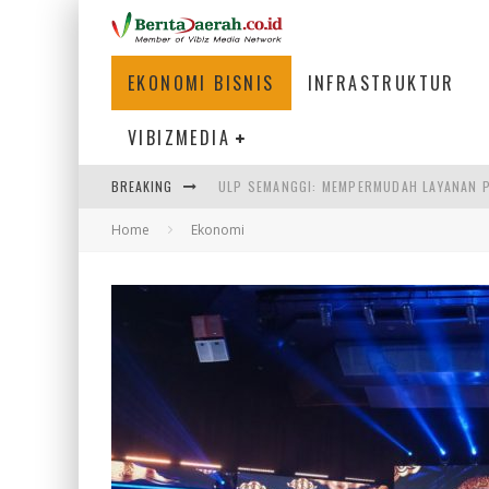
EKONOMI BISNIS
INFRASTRUKTUR
VIBIZMEDIA
BREAKING
ULP SEMANGGI: MEMPERMUDAH LAYANAN P
Home
Ekonomi
BAKMI PANGSIT AYAM, KULINER LEGENDAR
KETIKA INSTITUSI MENENTUKAN MASA DE
PERTUNJUKAN AIR MANCUR SPEKTAKULER 