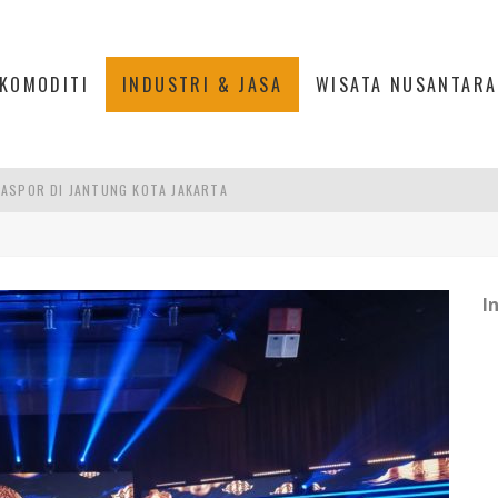
KOMODITI
INDUSTRI & JASA
WISATA NUSANTARA
ASPOR DI JANTUNG KOTA JAKARTA
IS DI PASAR BARU JAKARTA
PAN INDONESIA
I
DI PIK 2, JAKARTA UTARA