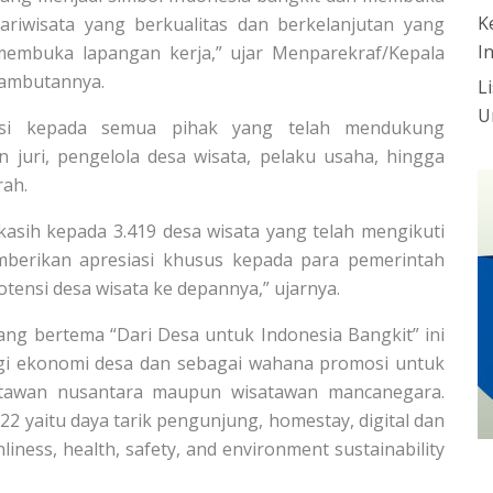
K
iwisata yang berkualitas dan berkelanjutan yang
I
membuka lapangan kerja,” ujar Menparekraf/Kepala
sambutannya.
L
U
asi kepada semua pihak yang telah mendukung
 juri, pengelola desa wisata, pelaku usaha, hingga
rah.
kasih kepada 3.419 desa wisata yang telah mengikuti
mberikan apresiasi khusus kepada para pemerintah
otensi desa wisata ke depannya,” ujarnya.
ng bertema “Dari Desa untuk Indonesia Bangkit” ini
gi ekonomi desa dan sebagai wahana promosi untuk
satawan nusantara maupun wisatawan mancanegara.
2 yaitu daya tarik pengunjung, homestay, digital dan
liness, health, safety, and environment sustainability