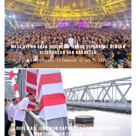
MASA DEPAN ANAK INDONESIA HARUS DIPERKUAT DENGAN
KECERDASAN DAN KARAKTER
Endah Caratri
Featured
July 25, 2024
DUPLIKASI JEMBATAN KAPUAS I DIHARAPKAN BANTU
PERTUMBUHAN EKONOMI KALBAR