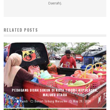
Daerah).
RELATED POSTS
PEDAGANG BUAH SUKUN DI KOTA TIDORE KEPULAUAN,
MALUKU UTARA
Handi
Denyut Sabang Merauke
May 28, 2024