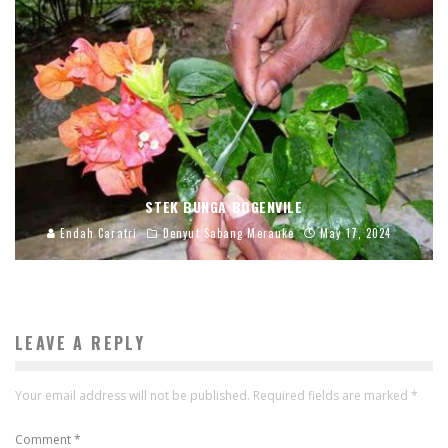
STEK BUNGA BOGENVILE
Endah Caratri
Denyut Sabang Merauke
May 17, 2024
LEAVE A REPLY
Your email address will not be published.
Required fields are marked
*
Comment
*