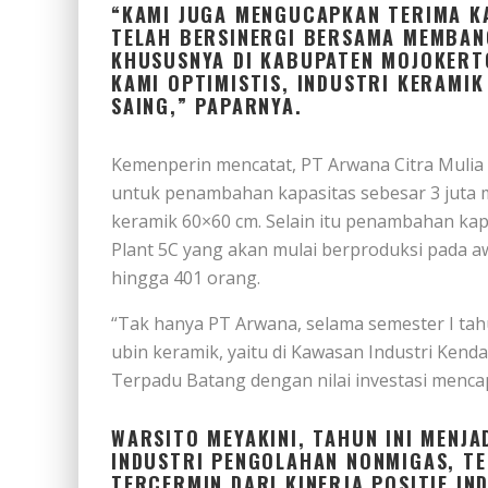
“KAMI JUGA MENGUCAPKAN TERIMA K
TELAH BERSINERGI BERSAMA MEMBAN
KHUSUSNYA DI KABUPATEN MOJOKERT
KAMI OPTIMISTIS, INDUSTRI KERAMIK
SAING,” PAPARNYA.
Kemenperin mencatat, PT Arwana Citra Mulia
untuk penambahan kapasitas sebesar 3 juta m
keramik 60×60 cm. Selain itu penambahan kapa
Plant 5C yang akan mulai berproduksi pada a
hingga 401 orang.
“Tak hanya PT Arwana, selama semester I tahun
ubin keramik, yaitu di Kawasan Industri Kendal
Terpadu Batang dengan nilai investasi mencapa
WARSITO MEYAKINI, TAHUN INI MENJ
INDUSTRI PENGOLAHAN NONMIGAS, TE
TERCERMIN DARI KINERJA POSITIF I