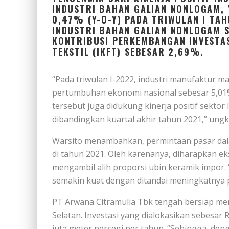
INDUSTRI BAHAN GALIAN NONLOGAM,
0,47% (Y-O-Y) PADA TRIWULAN I TA
INDUSTRI BAHAN GALIAN NONLOGAM 
KONTRIBUSI PERKEMBANGAN INVESTAS
TEKSTIL (IKFT) SEBESAR 2,69%.
“Pada triwulan I-2022, industri manufaktur
pertumbuhan ekonomi nasional sebesar 5,01
tersebut juga didukung kinerja positif sekto
dibandingkan kuartal akhir tahun 2021,” ung
Warsito menambahkan, permintaan pasar dala
di tahun 2021. Oleh karenanya, diharapkan e
mengambil alih proporsi ubin keramik impor. 
semakin kuat dengan ditandai meningkatnya p
PT Arwana Citramulia Tbk tengah bersiap mem
Selatan. Investasi yang dialokasikan sebesar 
juta meter persegi per tahun. “Sehingga, den