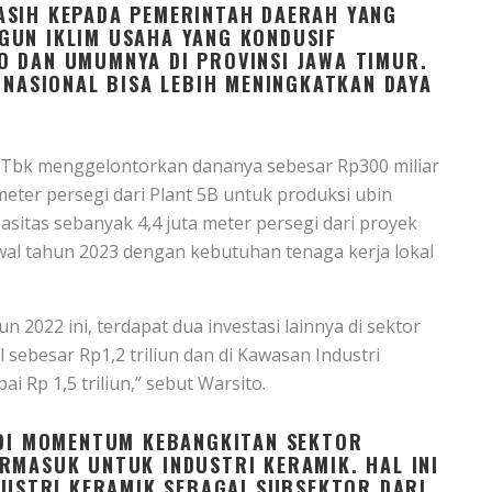
ASIH KEPADA PEMERINTAH DAERAH YANG
GUN IKLIM USAHA YANG KONDUSIF
O DAN UMUMNYA DI PROVINSI JAWA TIMUR.
 NASIONAL BISA LEBIH MENINGKATKAN DAYA
 Tbk menggelontorkan dananya sebesar Rp300 miliar
eter persegi dari Plant 5B untuk produksi ubin
sitas sebanyak 4,4 juta meter persegi dari proyek
wal tahun 2023 dengan kebutuhan tenaga kerja lokal
 2022 ini, terdapat dua investasi lainnya di sektor
 sebesar Rp1,2 triliun dan di Kawasan Industri
i Rp 1,5 triliun,” sebut Warsito.
ADI MOMENTUM KEBANGKITAN SEKTOR
RMASUK UNTUK INDUSTRI KERAMIK. HAL INI
NDUSTRI KERAMIK SEBAGAI SUBSEKTOR DARI