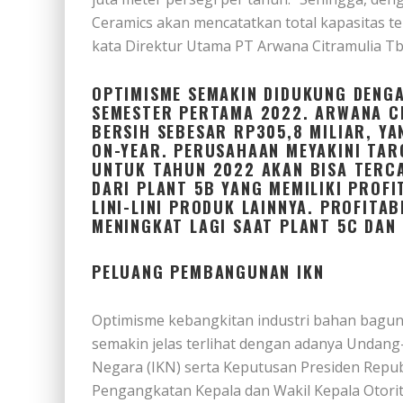
Ceramics akan mencatatkan total kapasitas te
kata Direktur Utama PT Arwana Citramulia T
OPTIMISME SEMAKIN DIDUKUNG DENGA
SEMESTER PERTAMA 2022. ARWANA C
BERSIH SEBESAR RP305,8 MILIAR, Y
ON-YEAR. PERUSAHAAN MEYAKINI TAR
UNTUK TAHUN 2022 AKAN BISA TERC
DARI PLANT 5B YANG MEMILIKI PROF
LINI-LINI PRODUK LAINNYA. PROFITA
MENINGKAT LAGI SAAT PLANT 5C DAN
PELUANG PEMBANGUNAN IKN
Optimisme kebangkitan industri bahan bagun
semakin jelas terlihat dengan adanya Undan
Negara (IKN) serta Keputusan Presiden Repu
Pengangkatan Kepala dan Wakil Kepala Otorit