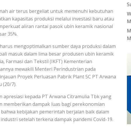
S
 tanah air terus bergeliat untuk memenuhi kebutuhan
W
kan kapasitas produksi melalui investasi baru atau
M
mperkuat aliran rantai pasok ubin keramik nasional
M
sar 35%.
M
a harus mengoptimalkan sumber daya produksi dalam
bali masuk dalam lima besar produsen ubin keramik
mia, Farmasi dan Tekstil (IKFT) Kementerian
tannya mewakili Menteri Perindustrian pada
injauan Proyek Perluasan Pabrik Plant 5C PT Arwana
 (20/7).
 apresiasi kepada PT Arwana Citramulia Tbk yang
akan memberikan dampak luas bagi perekonomian
an bahwa kebijakan pemerintah berjalan baik dalam
industri setelah terkena dampak pandemi Covid-19.