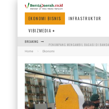
EKONOMI BISNIS
INFRASTRUKTUR
VIBIZMEDIA
BREAKING
PENUMPANG MENGAMBIL BAGASI DI BANDA
Home
Ekonomi
WARGA MEMANCING DI KAWASAN MEGAMA
SUMATERA SEBAGAI MOTOR UTAMA INDUS
MENJAWAB KEBUTUHAN DUNIA KERJA, MEN