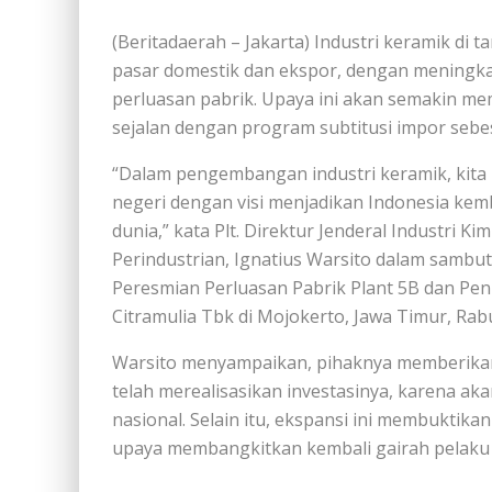
(Beritadaerah – Jakarta) Industri keramik di
pasar domestik dan ekspor, dengan meningkat
perluasan pabrik. Upaya ini akan semakin me
sejalan dengan program subtitusi impor sebe
“Dalam pengembangan industri keramik, kit
negeri dengan visi menjadikan Indonesia kem
dunia,” kata Plt. Direktur Jenderal Industri Ki
Perindustrian, Ignatius Warsito dalam sambu
Peresmian Perluasan Pabrik Plant 5B dan Pen
Citramulia Tbk di Mojokerto, Jawa Timur, Rabu
Warsito menyampaikan, pihaknya memberikan
telah merealisasikan investasinya, karena 
nasional. Selain itu, ekspansi ini membuktik
upaya membangkitkan kembali gairah pelaku 