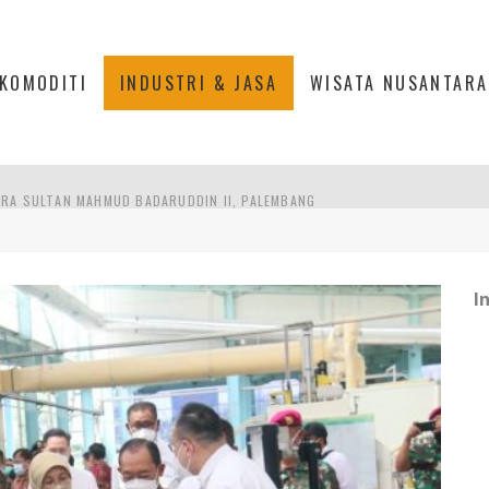
KOMODITI
INDUSTRI & JASA
WISATA NUSANTARA
RA SULTAN MAHMUD BADARUDDIN II, PALEMBANG
S, MANADO
TRI KEHUTANAN INDONESIA
I
AKER: PENGUATAN KOMPETENSI LULUSAN PERGURUAN TINGGI PENTING