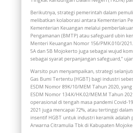
Tingkat Kandungan Dalam Negeri (TKDN) pali
Berikutnya, strategi pemerintah dalam pemuli
melibatkan kolaborasi antara Kementerian P
Kementerian Keuangan melalui pemberlakua
Pengamanan (BMTP) atau safeguard ubin kera
Menteri Keuangan Nomor 156/PMK.010/2021. “
5A dan 5B Mojokerto juga sebagai wujud kom
sebagai syarat perpanjangan safeguard,” ujar
Warsito pun menyampaikan, strategi selanjut
Gas Bumi Tertentu (HGBT) bagi industri se
ESDM Nomor 89K/10/MEM Tahun 2020, yang s
ESDM Nomor 134.K/HK.02/MEM.M Tahun 2021. K
operasional di tengah masa pandemi Covid-19. 
2021 juga mencapai 72%, atau tertinggi dalam li
insentif HGBT untuk industri keramik adalah 
Arwarna Citramulia Tbk di Kabupaten Mojoker