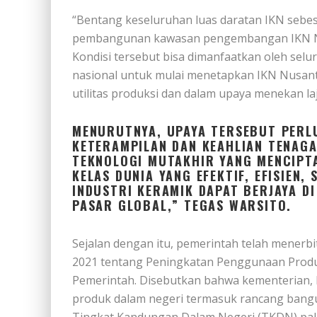
“Bentang keseluruhan luas daratan IKN sebes
pembangunan kawasan pengembangan IKN Nus
Kondisi tersebut bisa dimanfaatkan oleh sel
nasional untuk mulai menetapkan IKN Nusant
utilitas produksi dan dalam upaya menekan laju
MENURUTNYA, UPAYA TERSEBUT PERL
KETERAMPILAN DAN KEAHLIAN TENAGA
TEKNOLOGI MUTAKHIR YANG MENCIPT
KELAS DUNIA YANG EFEKTIF, EFISIEN
INDUSTRI KERAMIK DAPAT BERJAYA DI
PASAR GLOBAL,” TEGAS WARSITO.
Sejalan dengan itu, pemerintah telah menerb
2021 tentang Peningkatan Penggunaan Prod
Pemerintah. Disebutkan bahwa kementerian,
produk dalam negeri termasuk rancang bang