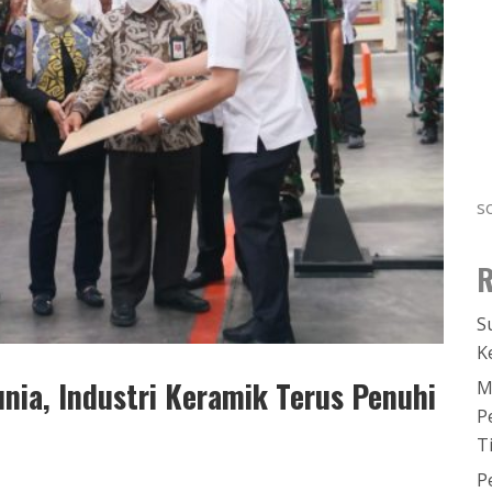
s
R
S
K
nia, Industri Keramik Terus Penuhi
M
P
T
P