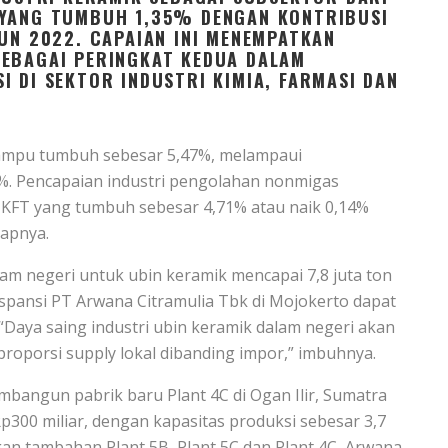
 YANG TUMBUH 1,35% DENGAN KONTRIBUSI
HUN 2022. CAPAIAN INI MENEMPATKAN
SEBAGAI PERINGKAT KEDUA DALAM
I DI SEKTOR INDUSTRI KIMIA, FARMASI DAN
 mampu tumbuh sebesar 5,47%, melampaui
%. Pencapaian industri pengolahan nonmigas
r IKFT yang tumbuh sebesar 4,71% atau naik 0,14%
kapnya.
m negeri untuk ubin keramik mencapai 7,8 juta ton
kspansi PT Arwana Citramulia Tbk di Mojokerto dapat
“Daya saing industri ubin keramik dalam negeri akan
roporsi supply lokal dibanding impor,” imbuhnya.
bangun pabrik baru Plant 4C di Ogan Ilir, Sumatra
Rp300 miliar, dengan kapasitas produksi sebesar 3,7
gan tambahan Plant 5B, Plant 5C dan Plant 4C, Arwana