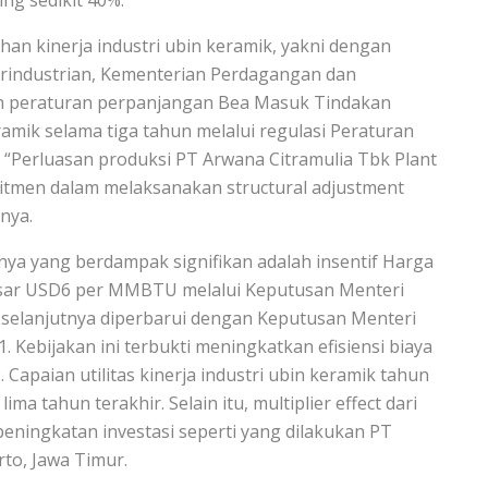
ng sedikit 40%.
han kinerja industri ubin keramik, yakni dengan
erindustrian, Kementerian Perdagangan dan
n peraturan perpanjangan Bea Masuk Tindakan
mik selama tiga tahun melalui regulasi Peraturan
Perluasan produksi PT Arwana Citramulia Tbk Plant
itmen dalam melaksanakan structural adjustment
nya.
nya yang berdampak signifikan adalah insentif Harga
besar USD6 per MMBTU melalui Keputusan Menteri
elanjutnya diperbarui dengan Keputusan Menteri
ebijakan ini terbukti meningkatkan efisiensi biaya
Capaian utilitas kinerja industri ubin keramik tahun
ma tahun terakhir. Selain itu, multiplier effect dari
peningkatan investasi seperti yang dilakukan PT
to, Jawa Timur.