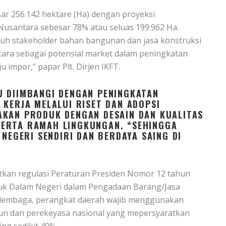
ar 256.142 hektare (Ha) dengan proyeksi
antara sebesar 78% atau seluas 199.962 Ha.
uruh stakeholder bahan bangunan dan jasa konstruksi
ara sebagai potensial market dalam peningkatan
 impor,” papar Plt. Dirjen IKFT.
U DIIMBANGI DENGAN PENINGKATAN
 KERJA MELALUI RISET DAN ADOPSI
AKAN PRODUK DENGAN DESAIN DAN KUALITAS
, SERTA RAMAH LINGKUNGAN. “SEHINGGA
 NEGERI SENDIRI DAN BERDAYA SAING DI
itkan regulasi Peraturan Presiden Nomor 12 tahun
uk Dalam Negeri dalam Pengadaan Barang/Jasa
 lembaga, perangkat daerah wajib menggunakan
un dan perekeyasa nasional yang mepersyaratkan