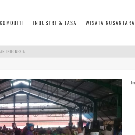
KOMODITI
INDUSTRI & JASA
WISATA NUSANTARA
PAN INDONESIA
DI PIK 2, JAKARTA UTARA
ASPOR DI JANTUNG KOTA JAKARTA
I
IS DI PASAR BARU JAKARTA