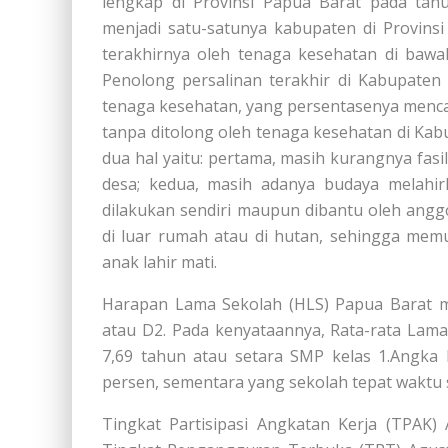
lengkap di Provinsi Papua Barat pada tahu
menjadi satu-satunya kabupaten di Provins
terakhirnya oleh tenaga kesehatan di bawa
Penolong persalinan terakhir di Kabupate
tenaga kesehatan, yang persentasenya menca
tanpa ditolong oleh tenaga kesehatan di Ka
dua hal yaitu: pertama, masih kurangnya fa
desa; kedua, masih adanya budaya melahirk
dilakukan sendiri maupun dibantu oleh anggo
di luar rumah atau di hutan, sehingga mem
anak lahir mati.
Harapan Lama Sekolah (HLS) Papua Barat me
atau D2. Pada kenyataannya, Rata-rata Lam
7,69 tahun atau setara SMP kelas 1.Angka 
persen, sementara yang sekolah tepat waktu 
Tingkat Partisipasi Angkatan Kerja (TPAK)