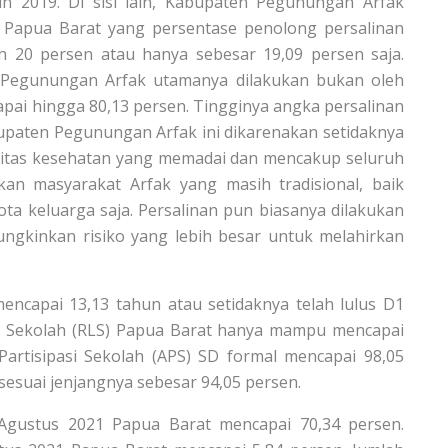
n 2019. Di sisi lain, Kabupaten Pegunungan Arfak
i Papua Barat yang persentase penolong persalinan
h 20 persen atau hanya sebesar 19,09 persen saja.
n Pegunungan Arfak utamanya dilakukan bukan oleh
pai hingga 80,13 persen. Tingginya angka persalinan
bupaten Pegunungan Arfak ini dikarenakan setidaknya
silitas kesehatan yang memadai dan mencakup seluruh
an masyarakat Arfak yang masih tradisional, baik
ta keluarga saja. Persalinan pun biasanya dilakukan
ungkinkan risiko yang lebih besar untuk melahirkan
ncapai 13,13 tahun atau setidaknya telah lulus D1
a Sekolah (RLS) Papua Barat hanya mampu mencapai
Partisipasi Sekolah (APS) SD formal mencapai 98,05
sesuai jenjangnya sebesar 94,05 persen.
 Agustus 2021 Papua Barat mencapai 70,34 persen.