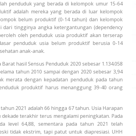
alah penduduk yang berada di kelompok umur 15-64
uktif adalah mereka yang berada di luar kelompok
lompok belum produktif (0-14 tahun) dan kelompok
nsi dari tingginya angka ketergantungan (dependency
peroleh oleh penduduk usia produktif akan terserap
sar penduduk usia belum produktif berusia 0-14
esehatan anak-anak.
 Barat hasil Sensus Penduduk 2020 sebesar 1.134.058
 selama tahun 2010 sampai dengan 2020 sebesar 3,94
dak merata dengan kepadatan penduduk pada tahun
 penduduk produktif harus menanggung 39-40 orang
tahun 2021 adalah 66 hingga 67 tahun. Usia Harapan
u dekade terakhir terus mengalami peningkatan. Pada
a level 64,88, sementara pada tahun 2021 telah
ski tidak ekstrim, tapi patut untuk diapresiasi. UHH