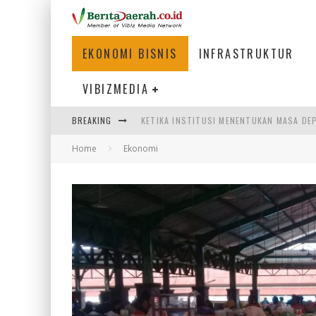
EKONOMI BISNIS
INFRASTRUKTUR
VIBIZMEDIA
BREAKING
KETIKA INSTITUSI MENENTUKAN MASA DE
Home
Ekonomi
PERTUNJUKAN AIR MANCUR SPEKTAKULER 
ULP SEMANGGI: MEMPERMUDAH LAYANAN P
BAKMI PANGSIT AYAM, KULINER LEGENDAR