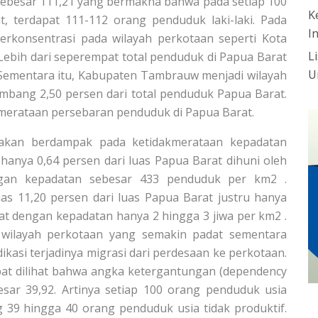
h sebesar 111,21 yang bermakna bahwa pada setiap 100
K
 terdapat 111-112 orang penduduk laki-laki. Pada
I
rkonsentrasi pada wilayah perkotaan seperti Kota
L
ebih dari seperempat total penduduk di Papua Barat
U
 Sementara itu, Kabupaten Tambrauw menjadi wilayah
mbang 2,50 persen dari total penduduk Papua Barat.
akmerataan persebaran penduduk di Papua Barat.
 akan berdampak pada ketidakmerataan kepadatan
hanya 0,64 persen dari luas Papua Barat dihuni oleh
gan kepadatan sebesar 433 penduduk per km2 .
s 11,20 persen dari luas Papua Barat justru hanya
at dengan kepadatan hanya 2 hingga 3 jiwa per km2 .
 wilayah perkotaan yang semakin padat sementara
ikasi terjadinya migrasi dari perdesaan ke perkotaan.
dapat dilihat bahwa angka ketergantungan (dependency
esar 39,92. Artinya setiap 100 orang penduduk usia
 39 hingga 40 orang penduduk usia tidak produktif.