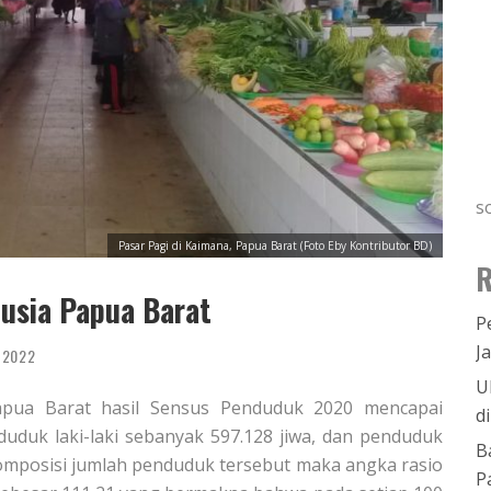
s
Pasar Pagi di Kaimana, Papua Barat (Foto Eby Kontributor BD)
R
sia Papua Barat
P
J
, 2022
U
Papua Barat hasil Sensus Penduduk 2020 mencapai
d
nduduk laki-laki sebanyak 597.128 jiwa, dan penduduk
B
omposisi jumlah penduduk tersebut maka angka rasio
P