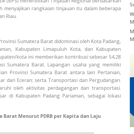
stik (BPS) menerbitkan Tinjauan Regional berdasarkan
S
h menyajikan rangkaian tinjauan itu dalam beberapa
W
an Riau.
M
M
M
rovinsi Sumatera Barat didominasi oleh Kota Padang,
aman, Kabupaten Limapuluh Kota, dan Kabupaten
upaten/kota ini memberikan kontribusi sebesar 54,28
nsi Sumatera Barat. Lapangan usaha yang memiliki
n Provinsi Sumatera Barat antara lain Pertanian,
ar dan Eceran; serta Transportasi dan Pergudangan.
uhi oleh aktivitas perdagangan dan transportasi.
esar di Kabupaten Padang Pariaman, sebagai lokasi
a Barat Menurut PDRB per Kapita dan Laju