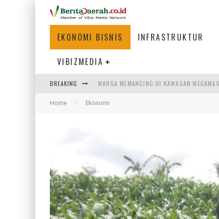
EKONOMI BISNIS
INFRASTRUKTUR
VIBIZMEDIA
BREAKING
WARGA MEMANCING DI KAWASAN MEGAMA
Home
Ekonomi
SUMATERA SEBAGAI MOTOR UTAMA INDUS
MENJAWAB KEBUTUHAN DUNIA KERJA, MEN
PENUMPANG MENGAMBIL BAGASI DI BANDA