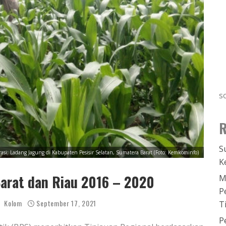
s
R
S
trasi: Ladang Jagung di Kabupaten Pesisir Selatan, Sumatera Barat (Foto: Kemkominfo)
K
arat dan Riau 2016 – 2020
M
P
Kolom
September 17, 2021
T
P