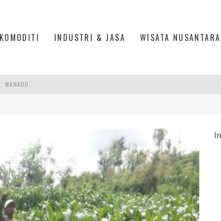
KOMODITI
INDUSTRI & JASA
WISATA NUSANTARA
S, MANADO
TRI KEHUTANAN INDONESIA
AKER: PENGUATAN KOMPETENSI LULUSAN PERGURUAN TINGGI PENTING
I
RA SULTAN MAHMUD BADARUDDIN II, PALEMBANG