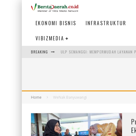
EKONOMI BISNIS
INFRASTRUKTUR
VIBIZMEDIA
BREAKING
ULP SEMANGGI: MEMPERMUDAH LAYANAN P
BAKMI PANGSIT AYAM, KULINER LEGENDAR
KETIKA INSTITUSI MENENTUKAN MASA DE
PERTUNJUKAN AIR MANCUR SPEKTAKULER 
Home
WeNak Banyuwangi
P
E