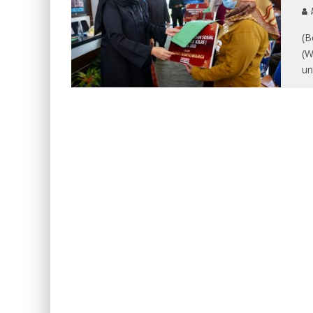
A
(B
(W
un