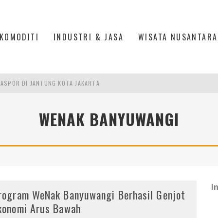
KOMODITI
INDUSTRI & JASA
WISATA NUSANTARA
ASPOR DI JANTUNG KOTA JAKARTA
IS DI PASAR BARU JAKARTA
WENAK BANYUWANGI
PAN INDONESIA
DI PIK 2, JAKARTA UTARA
I
rogram WeNak Banyuwangi Berhasil Genjot
konomi Arus Bawah